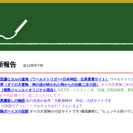
新報告
全12件中7件
思議なヨルの遠海（ワールドトリガー×日本神話・伝承要素サイト）
ワールドトリ
界（ダイの大冒険・神の涙が砕かれた時からの分岐二次小説）
ダイの大冒険二次小
（複数ジャンル＋オリジナル混合）
8月7日：ドクスト二次「石妹_106話狼煙」更
ピーの正体って…ねこだったりして？
悪魔殺しの物語
あの光栄の名作「大航海時代 外伝」小説サイトです
まだDQ8でアツい！！マルチェロがたくさんいるよ?
険ボーイズ小説館
ダイの大冒険の小説サイトです♪徹底解析に『ヒュンケル対バラン