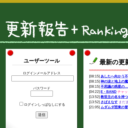
ユーザーツール
最新の更
ログインメールアドレス
[08:15]
あしたへ向かう不
[08:15]
神の涙と地上の魔
[08:15]
不思議の惑星の…
パスワード
[04:22]
E・BAND
チャッ
[13:52]
救世主の名を持つ
[13:52]
さばえなす
まだ
ログインしっぱなしにする
[21:05]
ムダムダ団東の冒