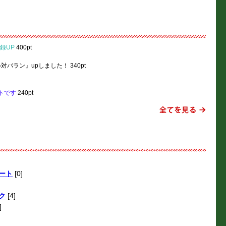
録UP
400pt
対バラン』upしました！
340pt
トです
240pt
ート
[0]
ク
[4]
]