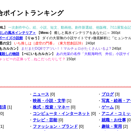
合ポイントランキング
IL
】
一次創作中心。絵、小説、短文、動画他。創作新選組、他版権。7/11展覧会記
se ＜癒しの風水インテリア＞
【
Mew♪
】
癒しと風水インテリアをあなたに～
360pt
ボーイズ小説館
【
りゅう
】
ダイの大冒険の小説サイトです♪徹底解析に『ヒュンケル
星の父
】
いち推しは［虚空の門番」（東方想創話28）
240pt
もカルカン
】
まだまだDQ8でアツい！！マルチェロがたくさんいるよ?
240pt
魔殺しの物語
【
べにいもカルカン
】
あの光栄の名作「大航海時代 外伝」小説サイ
ャッピーの正体って…ねこだったりして？
150pt
・
ニュース
[0]
・
ブログ
[3]
・
映画・小説・文学
[1]
・
写真・絵画・ア
経済
[1]
・
株式・投資・マネー
[0]
・
ゲーム
[3]
0]
・
コンピュータ・インターネット
[0]
・
アニメ・コミッ
・
テレビ・芸能
[0]
・
就職・お仕事
[0
1]
・
ファッション・ブランド
[0]
・
趣味・実用
[2]