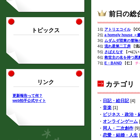
前日の総
トピックス
1位
アトリエコイル
【
CO
2位
a homely hou
3位
ムダムダ団東の冒険
4位
流れ星第二工房
【
流
5位
さばえなす
【
べにい
6位
救世主の名を持つ悪
7位
E・BAND
【
仁
】
チ
リンク
カテゴリ
更新報告って何？
・
日記・絵日記
[4]
web拍手公式サイト
・
音楽
[1]
・
ビジネス・政治・
・
オンラインゲーム
[
・
同人・二次創作
[9]
・
恋愛・結婚・人生
[