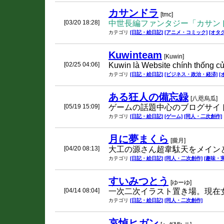
カサンドラ
[tmc]
[03/20 18:28]
中世長編ファンタジー「カサン
カテゴリ
[日記・絵日記]
[アニメ・コミック]
[オタク
Kuwinteam
[Kuwin]
[02/25 04:06]
Kuwin là Website chính thống củ
カテゴリ
[日記・絵日記]
[ビジネス・政治・経済]
[
ある狂人の備忘録
[八咫烏瓜]
[05/19 15:09]
ゲームの話題中心のブログサイ
カテゴリ
[日記・絵日記]
[ゲーム]
[同人・二次創作]
月に夢まくら
[朧月]
[04/20 08:13]
大工の源さん超韋駄天をメイン
カテゴリ
[日記・絵日記]
[同人・二次創作]
[趣味・実
すいみつとう
[ゆーゆ]
[04/14 08:04]
一次二次イラスト置き場。現在
カテゴリ
[日記・絵日記]
[同人・二次創作]
哀悼ヒガン