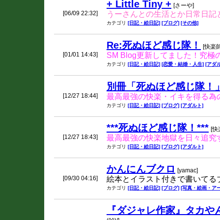
+ Little Tiny +
[さーや]
[06/09 22:32]
うーさんとの生活とか日常日記
カテゴリ
[日記・絵日記]
[ブログ]
[その他]
Re:死ぬほど感じ隊！
[快楽
[01/01 14:43]
SM Blog更新してました！
カテゴリ
[日記・絵日記]
[恋愛・結婚・人生]
[アダ
別冊「死ぬほど感じ隊！
[12/27 18:44]
最高最強の快楽・イキを得る為の
カテゴリ
[日記・絵日記]
[ブログ]
[アダルト]
***死ぬほど感じ隊！***
[快
[12/27 18:43]
最高最強の快楽地獄を日々追究す
カテゴリ
[日記・絵日記]
[ブログ]
[アダルト]
かんにんブクロ
[yamac]
[09/30 04:16]
絵本とイラスト付きで書いてるブ
カテゴリ
[日記・絵日記]
[ブログ]
[写真・絵画・アー
『ダジャレ作家』タカやん