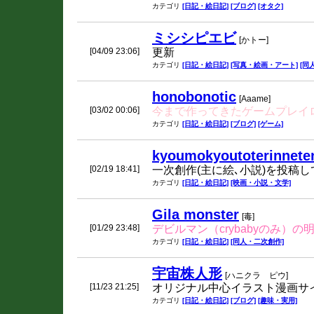
カテゴリ
[日記・絵日記]
[ブログ]
[オタク]
ミシシピエビ
[かトー]
[04/09 23:06]
更新
カテゴリ
[日記・絵日記]
[写真・絵画・アート]
[同
honobonotic
[Aaame]
[03/02 00:06]
今まで作ってきたゲームプレイロ
カテゴリ
[日記・絵日記]
[ブログ]
[ゲーム]
kyoumokyoutoterinnete
[02/19 18:41]
一次創作(主に絵､小説)を投稿
カテゴリ
[日記・絵日記]
[映画・小説・文学]
Gila monster
[毒]
[01/29 23:48]
デビルマン（crybabyのみ）
カテゴリ
[日記・絵日記]
[同人・二次創作]
宇宙株人形
[ハニクラ ピウ]
[11/23 21:25]
オリジナル中心イラスト漫画サ
カテゴリ
[日記・絵日記]
[ブログ]
[趣味・実用]