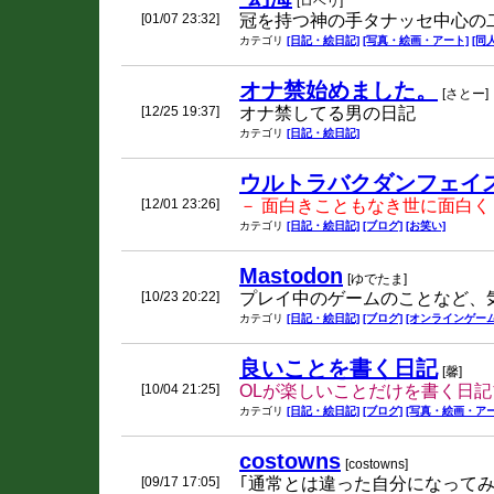
[ロベリ]
[01/07 23:32]
冠を持つ神の手タナッセ中心の二
カテゴリ
[日記・絵日記]
[写真・絵画・アート]
[同
オナ禁始めました。
[さとー]
[12/25 19:37]
オナ禁してる男の日記
カテゴリ
[日記・絵日記]
ウルトラバクダンフェイ
[12/01 23:26]
－ 面白きこともなき世に面白く
カテゴリ
[日記・絵日記]
[ブログ]
[お笑い]
Mastodon
[ゆでたま]
[10/23 20:22]
プレイ中のゲームのことなど、
カテゴリ
[日記・絵日記]
[ブログ]
[オンラインゲーム
良いことを書く日記
[馨]
[10/04 21:25]
OLが楽しいことだけを書く日
カテゴリ
[日記・絵日記]
[ブログ]
[写真・絵画・アー
costowns
[costowns]
[09/17 17:05]
｢通常とは違った自分になって