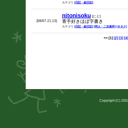
カテゴリ
[日記・絵日記]
nitonisoku
[にと]
[08/07 21:13]
青手好きほぼ字書き
カテゴリ
[日記・絵日記]
[同人・二次創作]
[オタク]
<<
[1]
[2]
[3]
[4
Copyright (C) 20