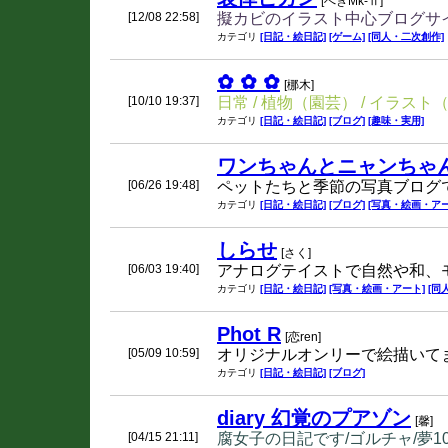
[へぎMk-Ⅱ]
[12/08 22:58]
擬カビのイラスト中心ブログサ
カテゴリ
[日記・絵日記]
[ゲーム]
[同人・二次創作]
✿ ✿ ✿
[梛木]
[10/10 19:37]
日常 / 植物（園芸） / イラス
カテゴリ
[日記・絵日記]
[ブログ]
[趣味・実用]
ワンちゃんとニャンちゃ
[06/26 19:48]
ペットたちと季節の写真ブログ
カテゴリ
[日記・絵日記]
[ブログ]
[写真・絵画・アー
しらせ
[さく]
[06/03 19:40]
アナログテイストで自然や和、
カテゴリ
[日記・絵日記]
[写真・絵画・アート]
[同
Phot R
[恋ren]
[05/09 10:59]
オリジナルオンリーで絵描いて
カテゴリ
[日記・絵日記]
[ブログ]
diary 幻覚のプアゾン
[馨]
[04/15 21:11]
腐女子の日記です/ゴルチャ/夢1