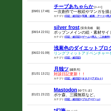
チープあちゃらか
[+-×÷]
[09/01 17:48]
一次創作で一枚絵やマンガを描
カテゴリ
[日記・絵日記]
[写真・絵画・アート]
[同
silver frost
[安良良岐 蓮]
[08/14 22:01]
ポップンメインの絵・素材サイ
カテゴリ
[日記・絵日記]
[ゲーム]
[同人・二次創作]
浅葱色のダイエットブロ
[06/22 01:09]
リングフィットアドベンチャー
カテゴリ
[日記・絵日記]
月独ツ
[綴弄月]
[01/31 13:21]
対談日記更新！！
カテゴリ
[日記・絵日記]
[オタク]
[アダルト]
Mastodon
[ゆでたま]
[01/21 23:22]
ポケ森、三國無双など。
カテゴリ
[日記・絵日記]
[ブログ]
[ゲーム]
*幻海