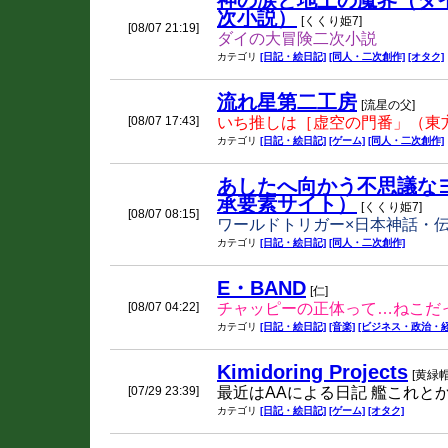
神の涙と地上の魔界（ダ
次小説）
[くくり姫7]
[08/07 21:19]
ダイの大冒険二次小説
カテゴリ
[日記・絵日記]
[同人・二次創作]
[オタク]
流れ星第二工房
[流星の父]
[08/07 17:43]
いち推しは［虚空の門番」（東方
カテゴリ
[日記・絵日記]
[ゲーム]
[同人・二次創作]
あしたへ向かう不思議な
承要素サイト）
[くくり姫7]
[08/07 08:15]
ワールドトリガー×日本神話・
カテゴリ
[日記・絵日記]
[同人・二次創作]
E・BAND
[仁]
[08/07 04:22]
チャッピーの正体って…ねこだ
カテゴリ
[日記・絵日記]
[音楽]
[ビジネス・政治・経
Kimidoring Projects
[黄緑帽
[07/29 23:39]
最近はAAによる日記 艦これと
カテゴリ
[日記・絵日記]
[ゲーム]
[オタク]