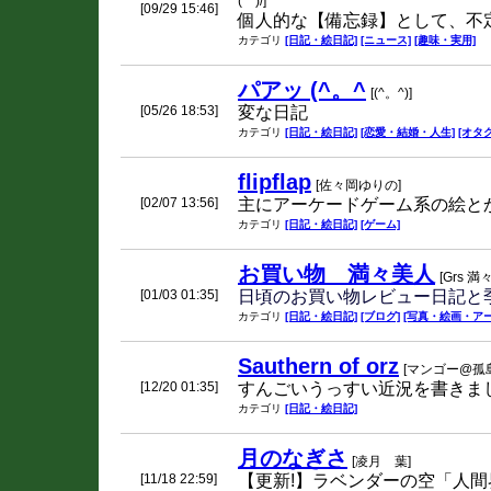
(^^)/]
[09/29 15:46]
個人的な【備忘録】として、不
カテゴリ
[日記・絵日記]
[ニュース]
[趣味・実用]
パアッ (^。^
[(^。^)]
[05/26 18:53]
変な日記
カテゴリ
[日記・絵日記]
[恋愛・結婚・人生]
[オタク
flipflap
[佐々岡ゆりの]
[02/07 13:56]
主にアーケードゲーム系の絵とか
カテゴリ
[日記・絵日記]
[ゲーム]
お買い物 満々美人
[Grs 満
[01/03 01:35]
日頃のお買い物レビュー日記と
カテゴリ
[日記・絵日記]
[ブログ]
[写真・絵画・アー
Sauthern of orz
[マンゴー@孤島
[12/20 01:35]
すんごいうっすい近況を書きま
カテゴリ
[日記・絵日記]
月のなぎさ
[凌月 葉]
[11/18 22:59]
【更新!】ラベンダーの空「人間