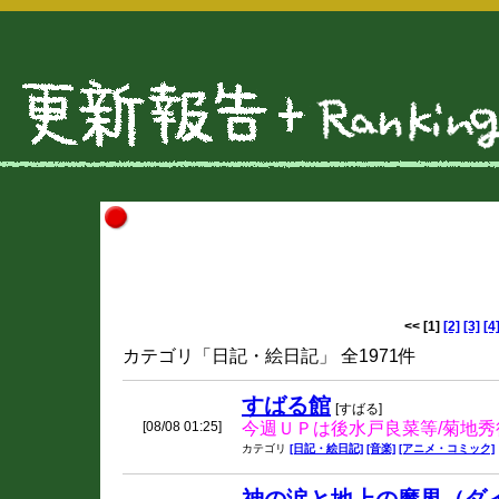
<<
[1]
[2]
[3]
[4
カテゴリ「日記・絵日記」 全1971件
すばる館
[すばる]
[08/08 01:25]
今週ＵＰは後水戸良菜等/菊地秀行
カテゴリ
[日記・絵日記]
[音楽]
[アニメ・コミック]