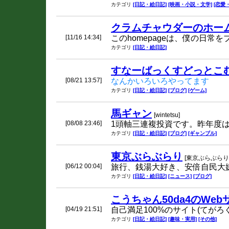
カテゴリ
[日記・絵日記]
[映画・小説・文学]
[恋愛
クラムチャウダーのホー
[11/16 14:34]
このhomepageは、僕の日
カテゴリ
[日記・絵日記]
すなーばっくすどっとこ
[08/21 13:57]
なんかいろいろやってます
カテゴリ
[日記・絵日記]
[ブログ]
[ゲーム]
馬ギャン
[wintetsu]
[08/08 23:46]
1頭軸三連複投資です。昨年度
カテゴリ
[日記・絵日記]
[ブログ]
[ギャンブル]
東京ぶらぶらり
[東京ぶらぶらり
[06/12 00:04]
旅行、銭湯大好き、安倍自民大
カテゴリ
[日記・絵日記]
[ニュース]
[ブログ]
こうちゃん50da4のWeb
[04/19 21:51]
自己満足100%のサイト(てがろ
カテゴリ
[日記・絵日記]
[趣味・実用]
[その他]