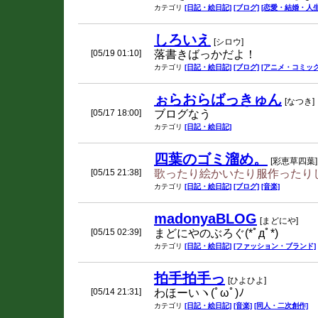
カテゴリ
[日記・絵日記]
[ブログ]
[恋愛・結婚・人生
しろいえ
[シロウ]
[05/19 01:10]
落書きばっかだよ！
カテゴリ
[日記・絵日記]
[ブログ]
[アニメ・コミック
ぉらおらばっきゅん
[なつき]
[05/17 18:00]
ブログなう
カテゴリ
[日記・絵日記]
四葉のゴミ溜め。
[彩恵草四葉]
[05/15 21:38]
歌ったり絵かいたり服作ったり
カテゴリ
[日記・絵日記]
[ブログ]
[音楽]
madonyaBLOG
[まどにや]
[05/15 02:39]
まどにやのぶろぐ(*ﾟдﾟ*)
カテゴリ
[日記・絵日記]
[ファッション・ブランド]
拍手拍手っ
[ひよひよ]
[05/14 21:31]
わほーいヽ(ﾟωﾟ)ﾉ
カテゴリ
[日記・絵日記]
[音楽]
[同人・二次創作]