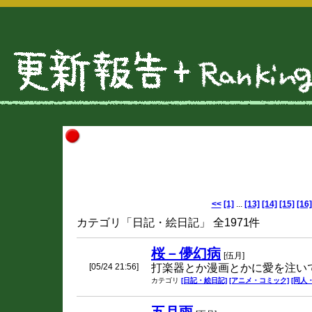
<<
[1]
...
[13]
[14]
[15]
[16]
カテゴリ「日記・絵日記」 全1971件
桜－儚幻病
[伍月]
[05/24 21:56]
打楽器とか漫画とかに愛を注い
カテゴリ
[日記・絵日記]
[アニメ・コミック]
[同人