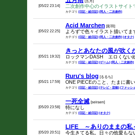
五月雨
[五月]
[05/22 23:14]
二次創作中心のイラストサイト
カテゴリ
[日記・絵日記]
[同人・二次創作]
Acid Marchen
[彩羽]
[05/22 22:25]
よろずで色々イラスト描いてま
カテゴリ
[日記・絵日記]
[同人・二次創作]
[オタク]
きっとあなたの風が吹く
[05/21 19:32]
ロックマンDASH エロくない
カテゴリ
[日記・絵日記]
[ゲーム]
[同人・二次創作]
Ruru's blog
[るるち]
[05/21 17:59]
ONE PIECEのこと、たまに
カテゴリ
[日記・絵日記]
[テレビ・芸能]
[ファッシ
一死全滅
[seiraen]
[05/20 23:58]
特になし
カテゴリ
[日記・絵日記]
[オタク]
LIFE ～ありのままの私
[05/20 20:51]
今生きてる私。日々の他愛もな