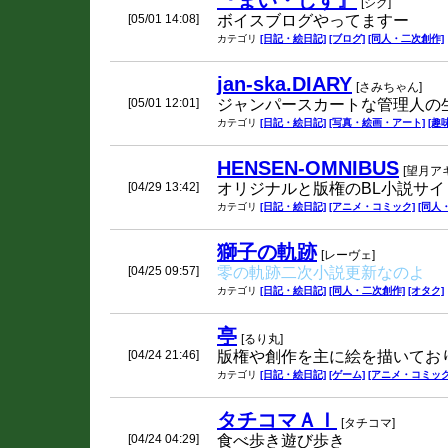
『まい・しす』
[シグ]
[05/01 14:08]
ボイスブログやってますー
カテゴリ
[日記・絵日記]
[ブログ]
[同人・二次創作]
jan-ska.DIARY
[さみちゃん]
[05/01 12:01]
ジャンパースカートな管理人の
カテゴリ
[日記・絵日記]
[写真・絵画・アート]
[趣
HENSEN-OMNIBUS
[望月アキ
[04/29 13:42]
オリジナルと版権のBL小説サ
カテゴリ
[日記・絵日記]
[アニメ・コミック]
[同人
獅子の軌跡
[レーヴェ]
[04/25 09:57]
零の軌跡二次小説更新なのよ
カテゴリ
[日記・絵日記]
[同人・二次創作]
[オタク]
亭
[るり丸]
[04/24 21:46]
版権や創作を主に絵を描いてお
カテゴリ
[日記・絵日記]
[ゲーム]
[アニメ・コミック
タチコマＡＩ
[タチコマ]
[04/24 04:29]
食べ歩き遊び歩き