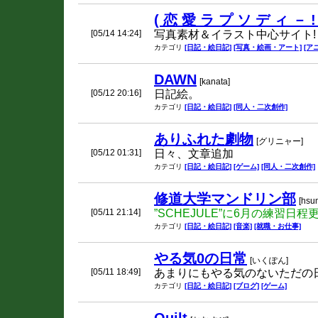
( 恋 愛 ラ プ ソ デ ィ － ! 
[05/14 14:24]
写真素材＆イラスト中心サイト!
カテゴリ
[日記・絵日記]
[写真・絵画・アート]
[ア
DAWN
[kanata]
[05/12 20:16]
日記絵。
カテゴリ
[日記・絵日記]
[同人・二次創作]
ありふれた劇物
[グリニャー]
[05/12 01:31]
日々、文章追加
カテゴリ
[日記・絵日記]
[ゲーム]
[同人・二次創作]
修道大学マンドリン部
[hsu
[05/11 21:14]
”SCHEJULE”に6月の練習日程
カテゴリ
[日記・絵日記]
[音楽]
[就職・お仕事]
やる気0の日常
[いくぽん]
[05/11 18:49]
あまりにもやる気のないただの
カテゴリ
[日記・絵日記]
[ブログ]
[ゲーム]