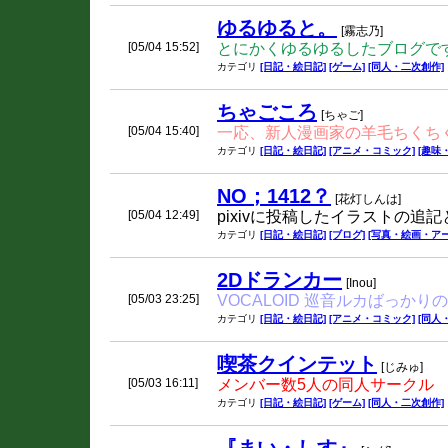
ゆるゆると。
[霧志乃]
[05/04 15:52]
とにかくゆるゆるしたブログで
カテゴリ
[日記・絵日記]
[ゲーム]
[同人・二次創作]
ちゃごころ
[ちゃご]
[05/04 15:40]
一応、新人漫画家の羊毛ちくち
カテゴリ
[日記・絵日記]
[アニメ・コミック]
[趣味
NO；1412？
[花灯しんは]
[05/04 12:49]
pixivに投稿したイラストの追
カテゴリ
[日記・絵日記]
[ブログ]
[写真・絵画・アー
2Dドランカー
[Inou]
[05/03 23:25]
VOCALOID 巡音ルカばっか
カテゴリ
[日記・絵日記]
[アニメ・コミック]
[同人
喫茶クインテット
[じみゅ]
[05/03 16:11]
メンバー数5人の同人サークル
カテゴリ
[日記・絵日記]
[ゲーム]
[同人・二次創作]