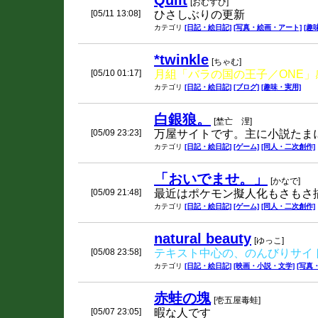
Quilt
[おむすび]
[05/11 13:08]
ひさしぶりの更新
カテゴリ
[日記・絵日記]
[写真・絵画・アート]
[趣
*twinkle
[ちゃむ]
[05/10 01:17]
月組「バラの国の王子／ONE」
カテゴリ
[日記・絵日記]
[ブログ]
[趣味・実用]
白銀狼。
[埜亡 浬]
[05/09 23:23]
万屋サイトです。主に小説たま
カテゴリ
[日記・絵日記]
[ゲーム]
[同人・二次創作]
「おいでませ。」
[かなで]
[05/09 21:48]
最近はポケモン擬人化もさもさ
カテゴリ
[日記・絵日記]
[ゲーム]
[同人・二次創作]
natural beauty
[ゆっこ]
[05/08 23:58]
テキスト中心の、のんびりサイ
カテゴリ
[日記・絵日記]
[映画・小説・文学]
[写真
赤蛙の塊
[壱五屋毒蛙]
[05/07 23:05]
暇な人です