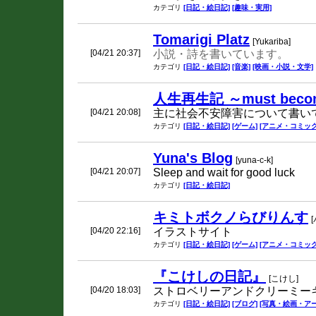
カテゴリ
[日記・絵日記]
[趣味・実用]
Tomarigi Platz
[Yukariba]
[04/21 20:37]
小説・詩を書いています。
カテゴリ
[日記・絵日記]
[音楽]
[映画・小説・文学]
人生再生記 ～must becom
[04/21 20:08]
主に社会不安障害について書い
カテゴリ
[日記・絵日記]
[ゲーム]
[アニメ・コミック
Yuna's Blog
[yuna-c-k]
[04/21 20:07]
Sleep and wait for good luck
カテゴリ
[日記・絵日記]
キミトボクノらびりんす
[04/20 22:16]
イラストサイト
カテゴリ
[日記・絵日記]
[ゲーム]
[アニメ・コミック
『こけしの日記』
[こけし]
[04/20 18:03]
ストロベリーアンドクリーミー
カテゴリ
[日記・絵日記]
[ブログ]
[写真・絵画・アー