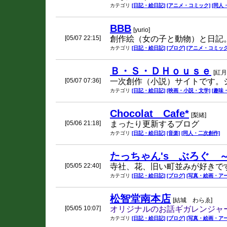
カテゴリ
[日記・絵日記]
[アニメ・コミック]
[同人
BBB
[yurio]
[05/07 22:15]
創作絵（女の子と動物）と日記
カテゴリ
[日記・絵日記]
[ブログ]
[アニメ・コミック
Ｂ・Ｓ・ＤＨｏｕｓｅ
[紅月
[05/07 07:36]
一次創作（小説）サイトです。
カテゴリ
[日記・絵日記]
[映画・小説・文学]
[趣味
Chocolat Cafe*
[梨緒]
[05/06 21:18]
まったり更新するブログ
カテゴリ
[日記・絵日記]
[音楽]
[同人・二次創作]
たっちゃん's ぶろぐ ～
[05/05 22:40]
寺社、花、旧い町並みが好きで
カテゴリ
[日記・絵日記]
[ブログ]
[写真・絵画・アー
松智堂南本店
[結城 わらゑ]
[05/05 10:07]
オリジナルのお話ギガレンジャ
カテゴリ
[日記・絵日記]
[ブログ]
[写真・絵画・アー