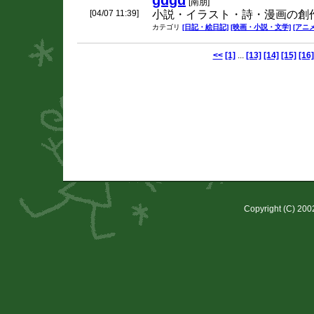
gdgd
[南朋]
[04/07 11:39]
小説・イラスト・詩・漫画の創
カテゴリ
[日記・絵日記]
[映画・小説・文学]
[アニ
<<
[1]
...
[13]
[14]
[15]
[16]
Copyright (C) 20