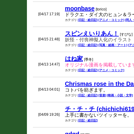
moonbase
[torico]
[04/17 17:19]
ドラクエ・ダイ大のヒュン＆ラ
カテゴリ
[日記・絵日記]
[アニメ・コミック]
[同人
スピンえいりあん！
[すぴな]
[04/15 21:48]
妖怪・付喪神擬人化のイラスト
カテゴリ
[日記・絵日記]
[写真・絵画・アート]
[ア
はね家
[季冬]
[04/13 14:47]
オリジナル漫画を掲載していま
カテゴリ
[日記・絵日記]
[アニメ・コミック]
Chrismas rose in the D
[04/13 04:01]
コトバを紡ぎます。
カテゴリ
[日記・絵日記]
[音楽]
[映画・小説・文学]
チ・チ・チ (chichichi619)
[04/09 19:26]
上手に書かないツイッターを。
カテゴリ
[日記・絵日記]