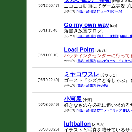
ヌルい鼠の三番街
[№鼠＆ヌル
[06/12 00:47]
ニコニコ動画にてゲーム実況プ
カテゴリ
[日記・絵日記]
[ニュース]
[ゲーム]
Go my own way
[ray]
[06/11 15:48]
落書き放置ブログ。
カテゴリ
[日記・絵日記]
[同人・二次創作]
[趣味・実
Load Point
[Saiya]
[06/11 00:10]
バッティングセンターに行って
カテゴリ
[日記・絵日記]
[コンピュータ・インターネ
ミヤコワスレ
[冷やっこ]
[06/10 22:40]
ゴースト『シズクと冷しゃぶ』
カテゴリ
[日記・絵日記]
[その他]
小河屋
[小河]
[06/08 09:49]
好きなものを必死に追い求める
カテゴリ
[日記・絵日記]
[アニメ・コミック]
[同人
luftballon
[とろろ]
[06/08 03:25]
イラストと写真を載せているサ