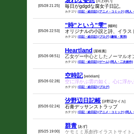
哀れな妄想
[川上ゆい]
[05/28 21:25]
毎日がgdgdな腐女子日記。
カテゴリ
[日記・絵日記]
[アニメ・コミック]
[同人
”時”という”雫”
[螺時]
[05/26 22:53]
オリジナルの小説と詩、イラス
カテゴリ
[日記・絵日記]
[ブログ]
[趣味・実用]
Heartland
[屋根裏]
[05/26 08:51]
乙女ゲー中心としたノーマルオ
カテゴリ
[日記・絵日記]
[ゲーム]
[同人・二次創作]
空時記
[velxliam]
[05/26 02:28]
空に浮かぶ雲の如く、心に浮か
カテゴリ
[日記・絵日記]
[ブログ]
汐野辺日記帳
[汐野辺サイカ]
[05/26 02:24]
石膏デッサンストラップ
カテゴリ
[日記・絵日記]
[アニメ・コミック]
[同人
群青
[あず]
[05/25 19:00]
ケモミミ系創作イラストサイト