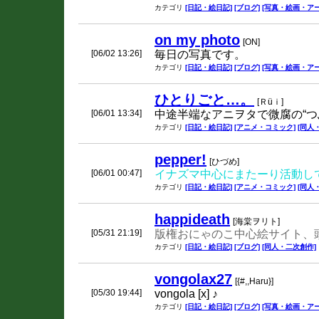
カテゴリ
[日記・絵日記]
[ブログ]
[写真・絵画・アー
on my photo
[ON]
[06/02 13:26]
毎日の写真です。
カテゴリ
[日記・絵日記]
[ブログ]
[写真・絵画・アー
ひとりごと…。
[Ｒüｉ]
[06/01 13:34]
中途半端なアニヲタで微腐の“つぶや
カテゴリ
[日記・絵日記]
[アニメ・コミック]
[同人
pepper!
[ひづめ]
[06/01 00:47]
イナズマ中心にまたーり活動し
カテゴリ
[日記・絵日記]
[アニメ・コミック]
[同人
happideath
[海棠ヲリト]
[05/31 21:19]
版権おにゃのこ中心絵サイト、
カテゴリ
[日記・絵日記]
[ブログ]
[同人・二次創作]
vongolax27
[{#,,Haru}]
[05/30 19:44]
vongola [x] ♪
カテゴリ
[日記・絵日記]
[ブログ]
[写真・絵画・アー