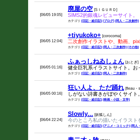
廃屋の空
[SＩＧＵＲＤ]
[06/05 19:05]
SIMS2的銀魂レビューサイト。
カテゴリ
[日記・絵日記]
[ブログ]
[同人・二次創作]
+tiyukoko+
[corocoma]
[06/05 12:04]
二次創作イラストや、動画、pix
カテゴリ
[日記・絵日記]
[同人・二次創作]
[その他]
ふぁっしねゐしょん
[おとぎ]
[06/05 01:16]
健全巨乳系イラストサイト。お
カテゴリ
[日記・絵日記]
[同人・二次創作]
狂い人よ、ただ踊れ
[fleau・s
[06/05 00:16]
しがない詩書きがぼやくサイト
カテゴリ
[日記・絵日記]
[映画・小説・文学]
Slowly...
[妖狐しん]
[06/04 22:24]
今のところ私の描いたイラスト
カテゴリ
[日記・絵日記]
[アニメ・コミック]
[同人