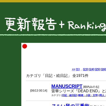
<<
[1]
...
[23]
[24]
[25]
[26]
カテゴリ「日記・絵日記」 全1971件
MANUSCRIPT
[樹内みのる]
[06/13 00:14]
雷華シリーズ『DEAD END』
カテゴリ
[日記・絵日記]
[映画・小説・文学]
[同人