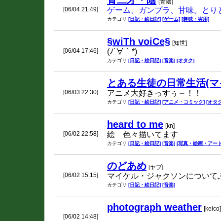
青二才・陰
[青陰]
[06/04 21:49]
ゲーム、ガンプラ、甘味。とりとめ
カテゴリ
[日記・絵日記]
[ゲーム]
[趣味・実用]
§wiTh voiCe§
[知世]
[06/04 17:46]
(ﾉ´∀｀*)
カテゴリ
[日記・絵日記]
[音楽]
[オタク]
とある生徒の日常生活(マ
[06/03 22:30]
アニメ大好きっすぅ～！！
カテゴリ
[日記・絵日記]
[アニメ・コミック]
[オタク
heard to me
[kn]
[06/02 22:58]
絵 色々描いてます
カテゴリ
[日記・絵日記]
[音楽]
[写真・絵画・アート
のどあめ
[ヤブ]
[06/02 15:15]
マイケル・ジャクソンについて
カテゴリ
[日記・絵日記]
[音楽]
photograph weather
[keico]
[06/02 14:48]
keico