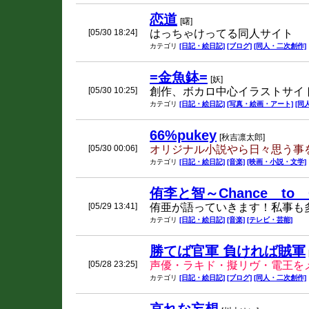
恋道
[曙]
[05/30 18:24]
はっちゃけってる同人サイト
カテゴリ
[日記・絵日記]
[ブログ]
[同人・二次創作]
=金魚鉢=
[妖]
[05/30 10:25]
創作、ボカロ中心イラストサイ
カテゴリ
[日記・絵日記]
[写真・絵画・アート]
[同
66%pukey
[秋吉凛太郎]
[05/30 00:06]
オリジナル小説やら日々思う事
カテゴリ
[日記・絵日記]
[音楽]
[映画・小説・文学]
侑李と智～Chance to 
[05/29 13:41]
侑亜が語っていきます！私事も
カテゴリ
[日記・絵日記]
[音楽]
[テレビ・芸能]
勝てば官軍 負ければ賊軍
[05/28 23:25]
声優・ラキド・擬リヴ・電王を
カテゴリ
[日記・絵日記]
[ブログ]
[同人・二次創作]