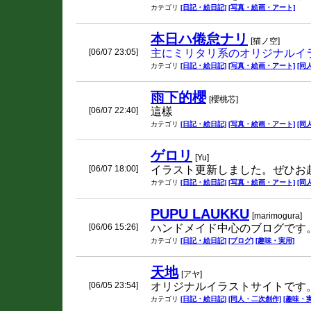
カテゴリ
[日記・絵日記]
[写真・絵画・アート]
本日ハ倦怠ナリ
[猫ノ空]
[06/07 23:05]
主にミリタリ系のオリジナルイ
カテゴリ
[日記・絵日記]
[写真・絵画・アート]
[同
雨下的櫻
[櫻桃芯]
[06/07 22:40]
這樣
カテゴリ
[日記・絵日記]
[写真・絵画・アート]
[同
ゲロリ
[Yu]
[06/07 18:00]
イラスト更新しました。ぜひお
カテゴリ
[日記・絵日記]
[写真・絵画・アート]
[同
PUPU LAUKKU
[marimogura]
[06/06 15:26]
ハンドメイド中心のブログです
カテゴリ
[日記・絵日記]
[ブログ]
[趣味・実用]
天地
[アヤ]
[06/05 23:54]
オリジナルイラストサイトです
カテゴリ
[日記・絵日記]
[同人・二次創作]
[趣味・実