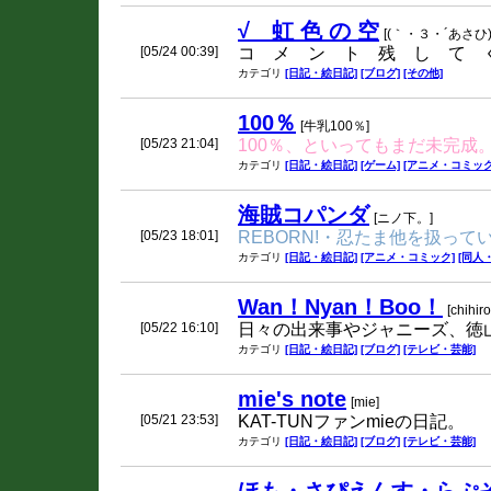
√ 虹 色 の 空
[(｀・３・´あさひ)
[05/24 00:39]
コ メ ン ト 残 し て 
カテゴリ
[日記・絵日記]
[ブログ]
[その他]
100％
[牛乳100％]
[05/23 21:04]
100％、といってもまだ未完成
カテゴリ
[日記・絵日記]
[ゲーム]
[アニメ・コミック
海賊コパンダ
[ニノ下。]
[05/23 18:01]
REBORN!・忍たま他を扱って
カテゴリ
[日記・絵日記]
[アニメ・コミック]
[同人
Wan！Nyan！Boo！
[chihiro
[05/22 16:10]
日々の出来事やジャニーズ、徳
カテゴリ
[日記・絵日記]
[ブログ]
[テレビ・芸能]
mie's note
[mie]
[05/21 23:53]
KAT-TUNファンmieの日記。
カテゴリ
[日記・絵日記]
[ブログ]
[テレビ・芸能]