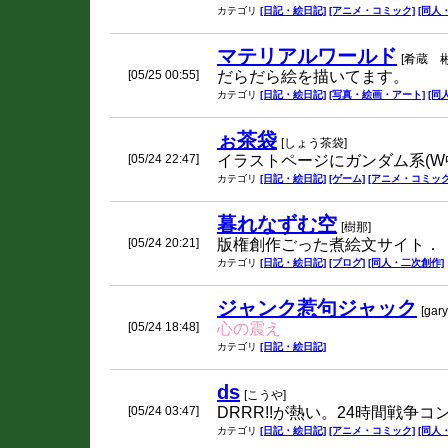
カテゴリ
[日記・絵日記]
[アニメ・コミック]
[同人
マテリアルワールド
[肴蔵 彬
[05/25 00:55]
だらだら絵を描いてます。
カテゴリ
[日記・絵日記]
[写真・絵画・アート]
[同
ぉ茶袋
[しょう茶袋]
[05/24 22:47]
イラストページにガンダム系(W中
カテゴリ
[日記・絵日記]
[ゲーム]
[アニメ・コミック
暮れなずむ空
[樹那]
[05/24 20:21]
版権創作ごった煮絵文サイト．
カテゴリ
[日記・絵日記]
[ブログ]
[同人・二次創作]
ジャンク惹句ジャック
[gar
[05/24 18:48]
心の震え
カテゴリ
[日記・絵日記]
ds
[こうや]
[05/24 03:47]
DRRR!!が熱い。24時間戦争
カテゴリ
[日記・絵日記]
[アニメ・コミック]
[同人