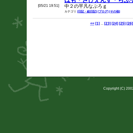
ほも・さぴえんす・らぷ
[05/21 19:51]
中２の平凡なぶろｇ
カテゴリ
[日記・絵日記]
[ブログ]
[その他]
<<
[1]
...
[23]
[24]
[25]
[26]
Copyright (C) 20