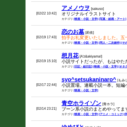
アメノウヲ
[sakuso]
[02/22 10:42]
オリジナルイラストサイト
カテゴリ
[映画・小説・文学]
[写真・絵画・アート]
恋のお墓
[莉依]
[02/19 17:43]
拍手お礼変更いたしました。五
カテゴリ
[映画・小説・文学]
[同人・二次創作]
[そ
想月花
[A'z&akiyama!]
[02/19 15:10]
小説サイトだったが、もはやた
カテゴリ
[日記・絵日記]
[映画・小説・文学]
[オタク
syo^setsukaninaro^
[もみじ
[02/17 22:44]
小説置場。連載小説一本。短編
カテゴリ
[映画・小説・文学]
青空ホライゾン
[青ホラ]
[02/14 23:21]
ブーン系小説のまとめやってま
カテゴリ
[映画・小説・文学]
[アニメ・コミック]
[