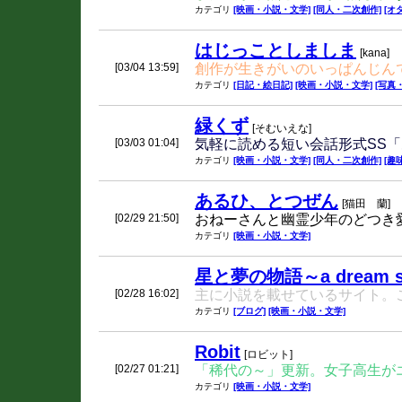
カテゴリ
[映画・小説・文学]
[同人・二次創作]
[オ
はじっことしましま
[kana]
[03/04 13:59]
創作が生きがいのいっぱんじん
カテゴリ
[日記・絵日記]
[映画・小説・文学]
[写真
緑くず
[そむいえな]
[03/03 01:04]
気軽に読める短い会話形式SS
カテゴリ
[映画・小説・文学]
[同人・二次創作]
[趣
あるひ、とつぜん
[猫田 蘭]
[02/29 21:50]
おねーさんと幽霊少年のどつき
カテゴリ
[映画・小説・文学]
星と夢の物語～a dream s
[02/28 16:02]
主に小説を載せているサイト。
カテゴリ
[ブログ]
[映画・小説・文学]
Robit
[ロビット]
[02/27 01:21]
「稀代の～」更新。女子高生が
カテゴリ
[映画・小説・文学]