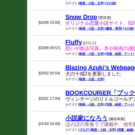
カテゴリ
[映画・小説・文学]
[その他]
Snow Drop
[雪宮凛]
[02/06 15:00]
オリジナル恋愛小説サイト。02/
カテゴリ
[映画・小説・文学]
[趣味・実用]
[その他]
Fluffy
[ぴろり]
[02/06 09:57]
想いや散歩写真、本や映画の感
カテゴリ
[映画・小説・文学]
[写真・絵画・アート]
Blazing Azuki's Webpag
[02/02 00:54]
犬の十戒2を更新しました
カテゴリ
[映画・小説・文学]
BOOKCOURiER「ブ
[02/01 17:04]
ヴィンテージのリトルゴールデ
カテゴリ
[映画・小説・文学]
[写真・絵画・アート]
小説家になろう
[瀬谷和泉]
[01/30 20:49]
ほのぼの青春ラブ連載中。他学
カテゴリ
[ブログ]
[映画・小説・文学]
[恋愛・結婚