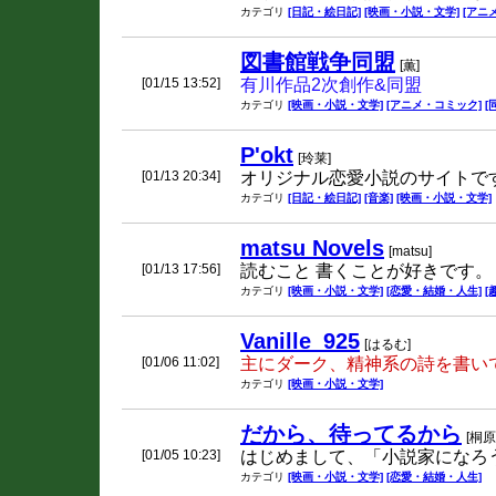
カテゴリ
[日記・絵日記]
[映画・小説・文学]
[アニ
図書館戦争同盟
[薫]
[01/15 13:52]
有川作品2次創作&同盟
カテゴリ
[映画・小説・文学]
[アニメ・コミック]
[
P'okt
[玲莱]
[01/13 20:34]
オリジナル恋愛小説のサイトで
カテゴリ
[日記・絵日記]
[音楽]
[映画・小説・文学]
matsu Novels
[matsu]
[01/13 17:56]
読むこと 書くことが好きです。
カテゴリ
[映画・小説・文学]
[恋愛・結婚・人生]
[
Vanille_925
[はるむ]
[01/06 11:02]
主にダーク、精神系の詩を書い
カテゴリ
[映画・小説・文学]
だから、待ってるから
[桐原
[01/05 10:23]
はじめまして、「小説家になろ
カテゴリ
[映画・小説・文学]
[恋愛・結婚・人生]