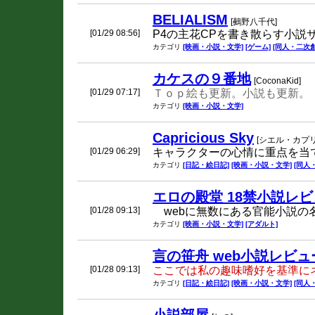
BELIALISM
[鵺野八千代]
[01/29 08:56]
P4の主花CPを書き散らす小説
カテゴリ
[映画・小説・文学]
[ゲーム]
[同人・二次創
カケスの９番地
[CoconaKid]
[01/29 07:17]
Ｔｏｐ絵も更新。小説も更新。
カテゴリ
[映画・小説・文学]
Capricious Sky
[シエル・カプリ
[01/29 06:29]
キャラクターの心情に重点を当
カテゴリ
[日記・絵日記]
[映画・小説・文学]
[同人
エロの殿堂 18禁小説レ
[01/28 09:13]
webに無数にある官能小説の
カテゴリ
[映画・小説・文学]
[アダルト]
言の笹舟 web小説レビ
[01/28 09:13]
ここでは私の趣味嗜好を基準に
カテゴリ
[日記・絵日記]
[映画・小説・文学]
[同人