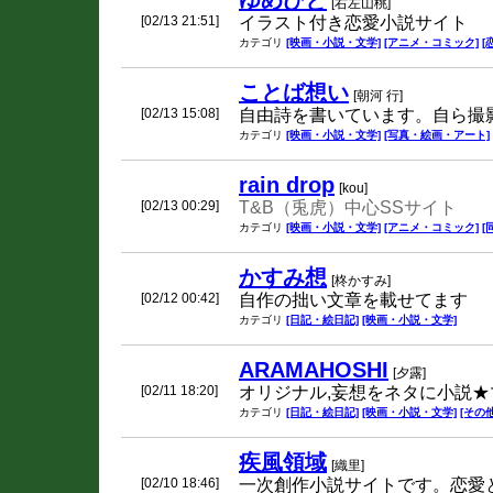
ゆめびと
[右左山桃]
[02/13 21:51]
イラスト付き恋愛小説サイト
カテゴリ
[映画・小説・文学]
[アニメ・コミック]
[
ことば想い
[朝河 行]
[02/13 15:08]
自由詩を書いています。自ら撮
カテゴリ
[映画・小説・文学]
[写真・絵画・アート]
rain drop
[kou]
[02/13 00:29]
T&B（兎虎）中心SSサイト
カテゴリ
[映画・小説・文学]
[アニメ・コミック]
[
かすみ想
[柊かすみ]
[02/12 00:42]
自作の拙い文章を載せてます
カテゴリ
[日記・絵日記]
[映画・小説・文学]
ARAMAHOSHI
[夕露]
[02/11 18:20]
オリジナル,妄想をネタに小説★
カテゴリ
[日記・絵日記]
[映画・小説・文学]
[その他
疾風領域
[織里]
[02/10 18:46]
一次創作小説サイトです。恋愛