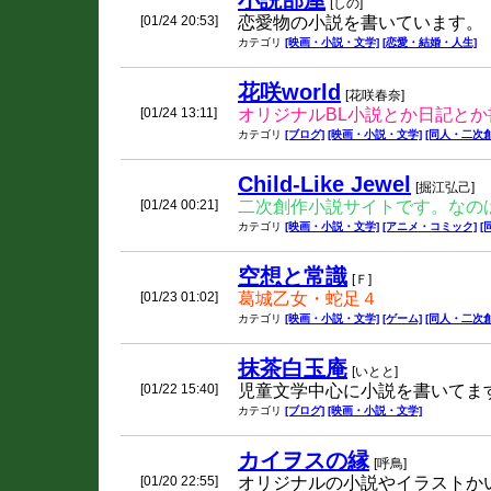
小説部屋
[しの]
[01/24 20:53]
恋愛物の小説を書いています。
カテゴリ
[映画・小説・文学]
[恋愛・結婚・人生]
花咲world
[花咲春奈]
[01/24 13:11]
オリジナルBL小説とか日記と
カテゴリ
[ブログ]
[映画・小説・文学]
[同人・二次創
Child-Like Jewel
[掘江弘己]
[01/24 00:21]
二次創作小説サイトです。なの
カテゴリ
[映画・小説・文学]
[アニメ・コミック]
[
空想と常識
[Ｆ]
[01/23 01:02]
葛城乙女・蛇足４
カテゴリ
[映画・小説・文学]
[ゲーム]
[同人・二次創
抹茶白玉庵
[いとと]
[01/22 15:40]
児童文学中心に小説を書いてま
カテゴリ
[ブログ]
[映画・小説・文学]
カイヲスの縁
[呼鳥]
[01/20 22:55]
オリジナルの小説やイラストか