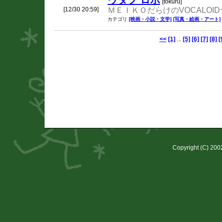
ウタフ ロボ
[tokuru]
[12/30 20:59]
ＭＥＩＫＯだらけのVOCALO
カテゴリ
[映画・小説・文学]
[写真・絵画・アート]
<<
[1]
...
[5]
[6]
[7]
[8]
[
Copyright (C) 20