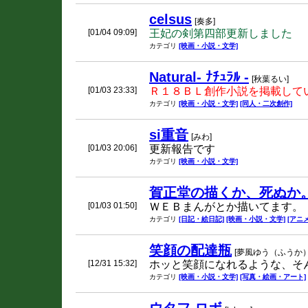
celsus
[奏多]
[01/04 09:09]
王妃の剣第四部更新しました
カテゴリ
[映画・小説・文学]
Natural- ﾅﾁｭﾗﾙ -
[秋葉るい]
[01/03 23:33]
Ｒ１８ＢＬ創作小説を掲載して
カテゴリ
[映画・小説・文学]
[同人・二次創作]
si重音
[みわ]
[01/03 20:06]
更新報告です
カテゴリ
[映画・小説・文学]
賀正堂の描くか、死ぬか
[01/03 01:50]
ＷＥＢまんがとか描いてます。
カテゴリ
[日記・絵日記]
[映画・小説・文学]
[アニ
笑顔の配達瓶
[夢風ゆう（ふうか）
[12/31 15:32]
ホッと笑顔になれるような、そ
カテゴリ
[映画・小説・文学]
[写真・絵画・アート]