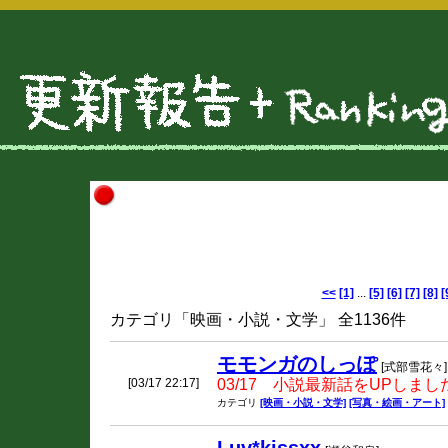
<<
[1]
...
[5]
[6]
[7]
[8]
[
カテゴリ「映画・小説・文学」 全1136件
モモンガのしっぽ
[式部雪花々]
[03/17 22:17]
03/17 小説最新話をUPしまし
カテゴリ
[映画・小説・文学]
[写真・絵画・アート]