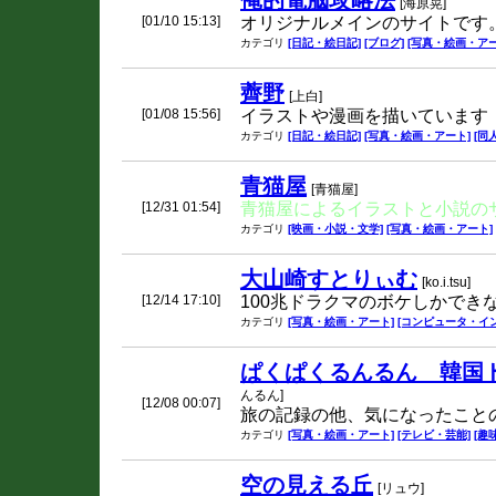
俺的電脳攻略法
[海原晃]
[01/10 15:13]
オリジナルメインのサイトです
カテゴリ
[日記・絵日記]
[ブログ]
[写真・絵画・アー
薺野
[上白]
[01/08 15:56]
イラストや漫画を描いています
カテゴリ
[日記・絵日記]
[写真・絵画・アート]
[同
青猫屋
[青猫屋]
[12/31 01:54]
青猫屋によるイラストと小説の
カテゴリ
[映画・小説・文学]
[写真・絵画・アート]
大山崎すとりぃむ
[ko.i.tsu]
[12/14 17:10]
100兆ドラクマのボケしかでき
カテゴリ
[写真・絵画・アート]
[コンピュータ・イ
ぱくぱくるんるん 韓国ド
んるん]
[12/08 00:07]
旅の記録の他、気になったこと
カテゴリ
[写真・絵画・アート]
[テレビ・芸能]
[趣
空の見える丘
[リュウ]