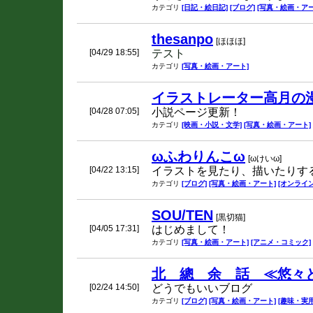
カテゴリ
[日記・絵日記]
[ブログ]
[写真・絵画・アー
thesanpo
[ほほほ]
[04/29 18:55]
テスト
カテゴリ
[写真・絵画・アート]
イラストレーター高月の漫
[04/28 07:05]
小説ページ更新！
カテゴリ
[映画・小説・文学]
[写真・絵画・アート]
ωふわりんこω
[ωけいω]
[04/22 13:15]
イラストを見たり、描いたりす
カテゴリ
[ブログ]
[写真・絵画・アート]
[オンライ
SOU/TEN
[黒切猫]
[04/05 17:31]
はじめまして！
カテゴリ
[写真・絵画・アート]
[アニメ・コミック]
北 總 余 話 ≪悠々と
[02/24 14:50]
どうでもいいブログ
カテゴリ
[ブログ]
[写真・絵画・アート]
[趣味・実用