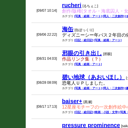
rucheri
[るちぇこ]
[09/07 10:14]
創作/版権(タオル・海底囚人・
カテゴリ
[写真・絵画・アート]
[同人・二次創作]
[
海缶
[缶ぽっくり]
[09/06 22:22]
ディズニーシー年パス２年目の
カテゴリ
[日記・絵日記]
[写真・絵画・アート]
邪眼の引き出し
[邪眼]
[08/31 04:03]
作品リンク集（？）
カテゴリ
[写真・絵画・アート]
碧い地球（あおいほし）
[08/28 08:09]
恐竜人ＵＰしました。
カテゴリ
[写真・絵画・アート]
[同人・二次創作]
[
baiser+
[黒瀬]
[08/17 17:13]
12星座モチーフの一次創作絵中
カテゴリ
[日記・絵日記]
[映画・小説・文学]
[写真
pressure prominence
[sak