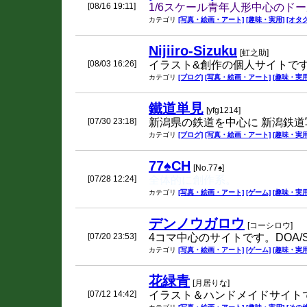
[08/16 19:11]
1/6スケール青年人形中心のド
カテゴリ
[写真・絵画・アート]
[趣味・実用]
[オタク
Nijiiro-Sizuku
[虹之助]
[08/03 16:26]
イラスト&創作の個人サイトで
カテゴリ
[ブログ]
[写真・絵画・アート]
[趣味・実用
鐵道単見
[yfg1214]
[07/30 23:18]
新潟県の鉄道を中心に 新潟鉄
カテゴリ
[ブログ]
[写真・絵画・アート]
[趣味・実用
77♠︎CH
[No.77♠︎]
[07/28 12:24]
全体的に創作系。
カテゴリ
[写真・絵画・アート]
[ゲーム]
[趣味・実用
デンノウガロウ
[コーシロウ]
[07/20 23:53]
4コマ中心のサイトです。DOA/
カテゴリ
[写真・絵画・アート]
[ゲーム]
[趣味・実用
花緑青
[月居りな]
[07/12 14:42]
イラスト＆ハンドメイドサイト