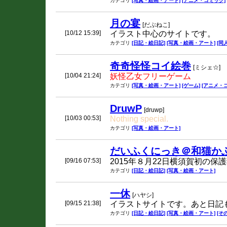
カテゴリ
[写真・絵画・アート]
[アニメ・コミック]
月の宴
[だぶねこ]
[10/12 15:39]
イラスト中心のサイトです。
カテゴリ
[日記・絵日記]
[写真・絵画・アート]
[同
奇奇怪怪コイ絵巻
[ミシェ☆]
[10/04 21:24]
妖怪乙女フリーゲーム
カテゴリ
[写真・絵画・アート]
[ゲーム]
[アニメ・
DruwP
[druwp]
[10/03 00:53]
Nothing special.
カテゴリ
[写真・絵画・アート]
だいふくにっき＠和猫か
[09/16 07:53]
2015年８月22日横須賀初の
カテゴリ
[日記・絵日記]
[写真・絵画・アート]
一休
[ハヤシ]
[09/15 21:38]
イラストサイトです。あと日記
カテゴリ
[日記・絵日記]
[写真・絵画・アート]
[そ