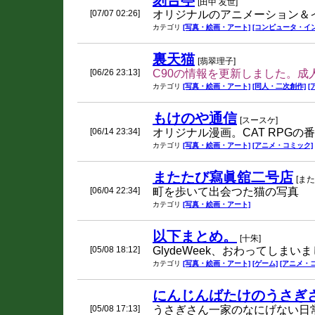
刻告亭
[田中 友世]
[07/07 02:26]
オリジナルのアニメーション＆
カテゴリ
[写真・絵画・アート]
[コンピュータ・イ
裏天猫
[翡翠理子]
[06/26 23:13]
C90の情報を更新しました。成
カテゴリ
[写真・絵画・アート]
[同人・二次創作]
[
もけのや通信
[スースケ]
[06/14 23:34]
オリジナル漫画。CAT RPG
カテゴリ
[写真・絵画・アート]
[アニメ・コミック]
またたび寫眞舘二号店
[また
[06/04 22:34]
町を歩いて出会つた猫の写真
カテゴリ
[写真・絵画・アート]
以下まとめ。
[十朱]
[05/08 18:12]
GlydeWeek、おわってしまい
カテゴリ
[写真・絵画・アート]
[ゲーム]
[アニメ・
にんじんばたけのうさぎ
[05/08 17:13]
うさぎさん一家のなにげない日