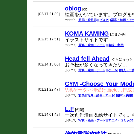
oblog
[ob]
[02/17 21:39]
絵画をかいています。ブログを
カテゴリ
[日記・絵日記]
[ブログ]
[写真・絵画・アー
KOMA KAMING
[こまかみ]
[02/15 17:51]
イラストサイトです
カテゴリ
[写真・絵画・アート]
[趣味・実用]
Head fell Ahead
[ぐらにゅうと
[02/14 13:06]
おそ松が多くなってきたゾ…
カテゴリ
[写真・絵画・アート]
[ゲーム]
[同人・二
CYM -Choose Your Mod
[01/21 22:47]
V系ケータィ待受け画etc…作成
カテゴリ
[音楽]
[写真・絵画・アート]
[趣味・実用]
L.F
[冬陽]
[01/14 01:42]
一次創作漫画＆絵サイトです。
カテゴリ
[写真・絵画・アート]
[アニメ・コミック]