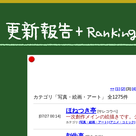
<<
[1]
[2]
[3]
[4
カテゴリ「写真・絵画・アート」 全1275件
ほねつき亭
[サレコウベ]
[07/27 00:14]
一次創作メインの絵描きです。
カテゴリ
[写真・絵画・アート]
[アニメ・コミック]