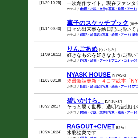
[11/29 10:25]
一次創作サイト。現在ファンタ
カテゴリ
[映画・小説・文学]
[写真・絵画・アート]
薫子のスケッチブック
[薫子
[11/14 09:43]
日々の出来事を絵日記に描いて
カテゴリ
[日記・絵日記]
[写真・絵画・アート]
[趣
りんごあめ
[ういちろ]
[11/09 16:11]
好きなものを好きなように描い
カテゴリ
[写真・絵画・アート]
[アニメ・コミック]
NYASK HOUSE
[NYASK]
[11/03 03:18]
※最新話更新・４コマ絵本「NYA
カテゴリ
[日記・絵日記]
[写真・絵画・アート]
[ア
碧いかけら。
[Shizuka*]
[10/27 20:17]
そっと覗く世界。透明な記憶は
カテゴリ
[映画・小説・文学]
[写真・絵画・アート]
RAGOUT+CIVET
[ひら]
[10/24 16:24]
水彩絵衆です