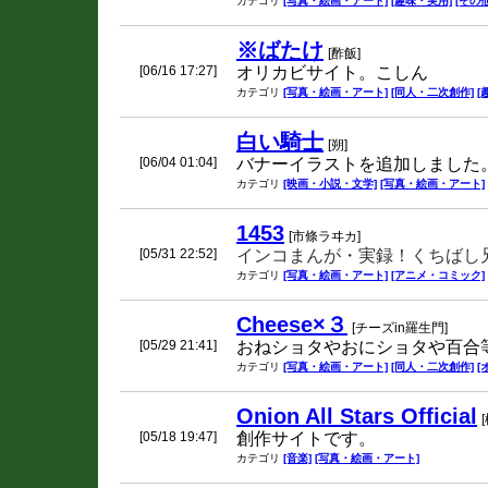
カテゴリ
[写真・絵画・アート]
[趣味・実用]
[その他
※ばたけ
[酢飯]
[06/16 17:27]
オリカビサイト。こしん
カテゴリ
[写真・絵画・アート]
[同人・二次創作]
[
白い騎士
[朔]
[06/04 01:04]
バナーイラストを追加しました
カテゴリ
[映画・小説・文学]
[写真・絵画・アート]
1453
[市條ラヰカ]
[05/31 22:52]
インコまんが・実録！くちばし兄
カテゴリ
[写真・絵画・アート]
[アニメ・コミック]
Cheese×３
[チーズin羅生門]
[05/29 21:41]
おねショタやおにショタや百合等
カテゴリ
[写真・絵画・アート]
[同人・二次創作]
[
Onion All Stars Official
[05/18 19:47]
創作サイトです。
カテゴリ
[音楽]
[写真・絵画・アート]