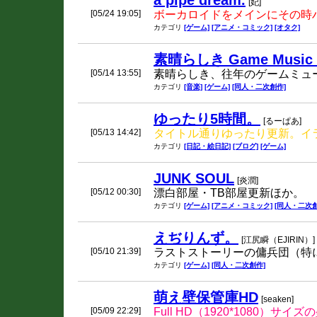
a pipe dream.
[妃]
[05/24 19:05]
ボーカロイドをメインにその時
カテゴリ
[ゲーム]
[アニメ・コミック]
[オタク]
素晴らしき Game Music (*
[05/14 13:55]
素晴らしき、往年のゲームミュ
カテゴリ
[音楽]
[ゲーム]
[同人・二次創作]
ゆったり5時間。
[るーぱあ]
[05/13 14:42]
タイトル通りゆったり更新。イ
カテゴリ
[日記・絵日記]
[ブログ]
[ゲーム]
JUNK SOUL
[炎潤]
[05/12 00:30]
漂白部屋・TB部屋更新ほか。
カテゴリ
[ゲーム]
[アニメ・コミック]
[同人・二次創
えぢりんず。
[江尻瞬（EJIRIN）]
[05/10 21:39]
ラストストーリーの傭兵団（特
カテゴリ
[ゲーム]
[同人・二次創作]
萌え壁保管庫HD
[seaken]
[05/09 22:29]
Full HD（1920*1080）サ