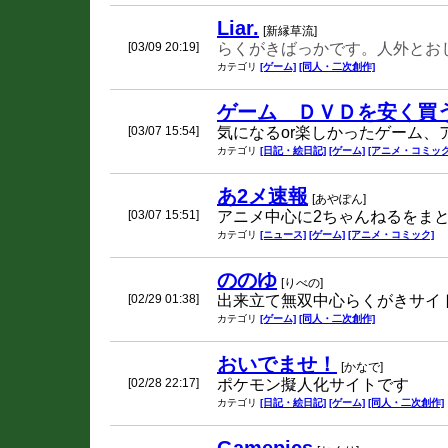
Liar.
[新縁草流]
[03/09 20:19]
らくがきばっかです。人外とお
カテゴリ
[ゲーム]
[同人・二次創作]
ゲーム ＤＶＤを安く買
[03/07 15:54]
気になるor楽しかったゲーム、
カテゴリ
[日記・絵日記]
[ゲーム]
[アニメ・コミック
あ2メ速報
[あやぽん]
[03/07 15:51]
アニメ中心に2ちゃんねるをま
カテゴリ
[ニュース]
[ゲーム]
[アニメ・コミック]
ののゆ
[りべの]
[02/29 01:38]
出来立て無双中心らくがきサイ
カテゴリ
[ゲーム]
[同人・二次創作]
おいでませ！
[かなで]
[02/28 22:17]
ポケモン擬人化サイトです
カテゴリ
[日記・絵日記]
[ゲーム]
[同人・二次創作]