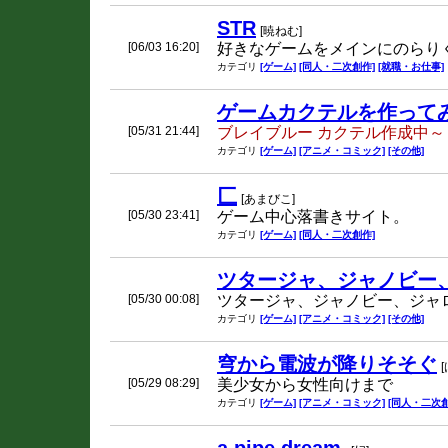
STR
[暁ねむ]
[06/03 16:20]
好きなゲームをメインにのらり
カテゴリ
[ゲーム]
[同人・二次創作]
[就職・お仕事]
ゲームカクテルを作って
[05/31 21:44]
ブレイブルー カクテル作成中～
カテゴリ
[ゲーム]
[アニメ・コミック]
[その他]
匚
[あまびこ]
[05/30 23:41]
ゲーム中心落書きサイト。
カテゴリ
[ゲーム]
[同人・二次創作]
ツタージャ、ジャノビー
[05/30 00:08]
ツタージャ、ジャノビー、ジャ
カテゴリ
[ゲーム]
[アニメ・コミック]
[その他]
穹から電波が降りそそぐ
[05/29 08:29]
美少女から女性向けまで
カテゴリ
[ゲーム]
[アニメ・コミック]
[同人・二次創