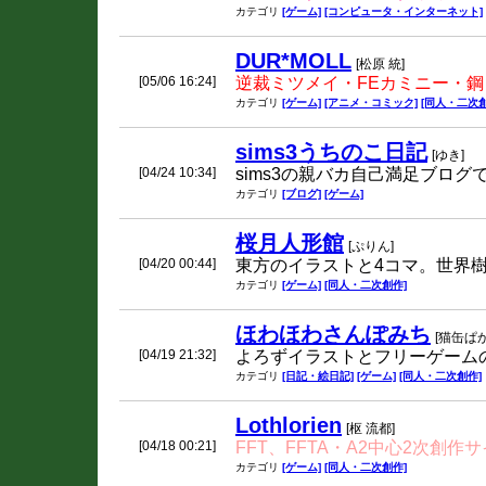
カテゴリ
[ゲーム]
[コンピュータ・インターネット]
DUR*MOLL
[松原 統]
[05/06 16:24]
逆裁ミツメイ・FEカミニー・
カテゴリ
[ゲーム]
[アニメ・コミック]
[同人・二次創
sims3うちのこ日記
[ゆき]
[04/24 10:34]
sims3の親バカ自己満足ブログで
カテゴリ
[ブログ]
[ゲーム]
桜月人形館
[ぷりん]
[04/20 00:44]
東方のイラストと4コマ。世界樹 ペル
カテゴリ
[ゲーム]
[同人・二次創作]
ほわほわさんぽみち
[猫缶ぱ
[04/19 21:32]
よろずイラストとフリーゲームの
カテゴリ
[日記・絵日記]
[ゲーム]
[同人・二次創作]
Lothlorien
[枢 流都]
[04/18 00:21]
FFT、FFTA・A2中心2次創作
カテゴリ
[ゲーム]
[同人・二次創作]