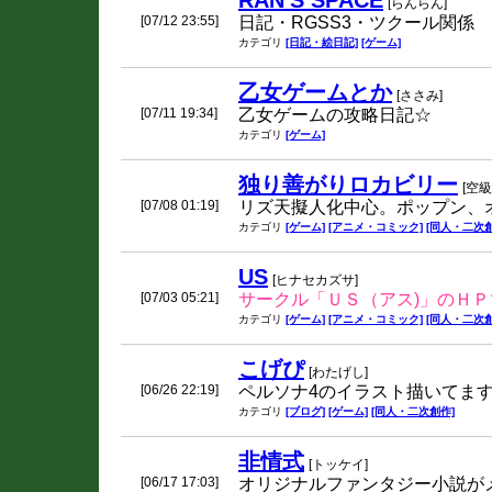
RAN'S SPACE
[らんらん]
[07/12 23:55]
日記・RGSS3・ツクール関係
カテゴリ
[日記・絵日記]
[ゲーム]
乙女ゲームとか
[ささみ]
[07/11 19:34]
乙女ゲームの攻略日記☆
カテゴリ
[ゲーム]
独り善がりロカビリー
[空級
[07/08 01:19]
リズ天擬人化中心。ポップン、
カテゴリ
[ゲーム]
[アニメ・コミック]
[同人・二次創
US
[ヒナセカズサ]
[07/03 05:21]
サークル「ＵＳ（アス)」のＨＰ
カテゴリ
[ゲーム]
[アニメ・コミック]
[同人・二次創
こげぴ
[わたげし]
[06/26 22:19]
ペルソナ4のイラスト描いてま
カテゴリ
[ブログ]
[ゲーム]
[同人・二次創作]
非情式
[トッケイ]
[06/17 17:03]
オリジナルファンタジー小説が