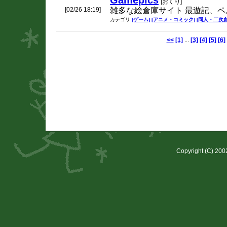
Gamepics
[おくり]
[02/26 18:19]
雑多な絵倉庫サイト 最遊記、ペ
カテゴリ
[ゲーム]
[アニメ・コミック]
[同人・二次創
<<
[1]
...
[3]
[4]
[5]
[6]
Copyright (C) 20