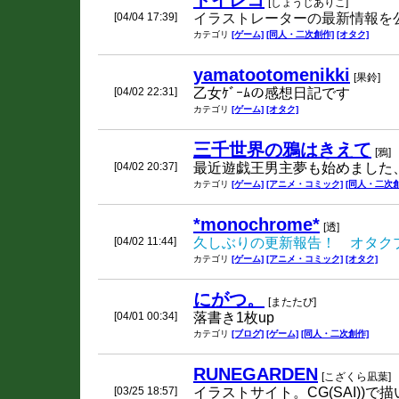
トイレコ
[しょうじありこ]
[04/04 17:39]
イラストレーターの最新情報を
カテゴリ
[ゲーム]
[同人・二次創作]
[オタク]
yamatootomenikki
[果鈴]
[04/02 22:31]
乙女ｹﾞｰﾑの感想日記です
カテゴリ
[ゲーム]
[オタク]
三千世界の鴉はきえて
[鴉]
[04/02 20:37]
最近遊戯王男主夢も始めました
カテゴリ
[ゲーム]
[アニメ・コミック]
[同人・二次創
*monochrome*
[透]
[04/02 11:44]
久しぶりの更新報告！ オタク
カテゴリ
[ゲーム]
[アニメ・コミック]
[オタク]
にがつ。
[またたび]
[04/01 00:34]
落書き1枚up
カテゴリ
[ブログ]
[ゲーム]
[同人・二次創作]
RUNEGARDEN
[こざくら凪葉]
[03/25 18:57]
イラストサイト。CG(SAI))