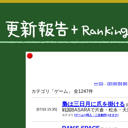
<<
[1]
...
[3]
[4]
[5]
[6]
カテゴリ「ゲーム」 全1247件
梟は三日月に爪を掛ける
[07/16 15:35]
戦国BASARAで片倉・松永・
カテゴリ
[ゲーム]
[同人・二次創作]
[オタク]