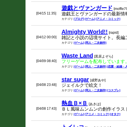
遊戯とヴァンガード
[moffle7
[04/15 11:35]
遊戯王とヴァンガードの最新情
カテゴリ
[ブログ]
[ゲーム]
[アニメ・コミック]
Almighty World!!
[rapid]
[04/12 00:00]
雑記と小説の辺境サイト。長編
カテゴリ
[ゲーム]
[同人・二次創作]
Waste Land
[黒居よぞら]
[04/09 08:40]
フリーゲームを配布しています
カテゴリ
[ゲーム]
[同人・二次創作]
[恋愛・結婚・人
star sugar
[成野あや]
[04/08 23:48]
ジェイルクで絵文！
カテゴリ
[ゲーム]
[同人・二次創作]
[コスプレ]
熱血Ｂ×Ｂ
[あきは]
[04/08 17:43]
ＢＬ風味ムンムンの創作イラスト
カテゴリ
[ゲーム]
[アニメ・コミック]
[オタク]