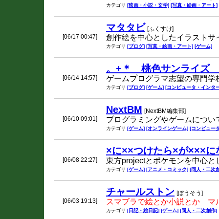
カテゴリ
[映画・小説・文学]
[写真・絵画・アート]
マタタビ
[ふくすけ]
[06/17 00:47]
創作絵を中心としたイラストサ
カテゴリ
[ブログ]
[写真・絵画・アート]
[ゲーム]
。+＊ 桃色サンライズ
[06/14 14:57]
ゲームプログラマ志望の専門学
カテゴリ
[ブログ]
[ゲーム]
[コンピュータ・インター
NextBM
[NextBM編集部]
[06/10 09:01]
プログラミングやゲームについ
カテゴリ
[ゲーム]
[オンラインゲーム]
[コンピュー
×に××つけたら×が×××
[06/08 22:27]
東方projectとポケモンを中
カテゴリ
[ゲーム]
[アニメ・コミック]
[同人・二次創
チャールストン
[ぼうそう]
[06/03 19:13]
スマブラで絵とか小説とか マ
カテゴリ
[日記・絵日記]
[ゲーム]
[同人・二次創作]