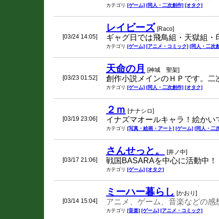
カテゴリ
[ゲーム]
[同人・二次創作]
[オタク]
レイビーズ
[Raco]
[03/24 14:05]
ギャグ日では飛鳥組・天獄組・
カテゴリ
[ゲーム]
[アニメ・コミック]
[同人・二次創
天命の月
[神城 聖架]
[03/23 01:52]
創作小説メインのＨＰです。二
カテゴリ
[ゲーム]
[同人・二次創作]
[オタク]
２ｍ
[ナナシロ]
[03/19 23:06]
イナズマオールキャラ！絵かい
カテゴリ
[写真・絵画・アート]
[ゲーム]
[同人・二
さんせっと。
[井ノ中]
[03/17 21:06]
戦国BASARAを中心に活動中
カテゴリ
[ゲーム]
[オタク]
ミーハー暮らし
[かおり]
[03/14 15:04]
アニメ、ゲーム、音楽などの感
カテゴリ
[音楽]
[ゲーム]
[アニメ・コミック]