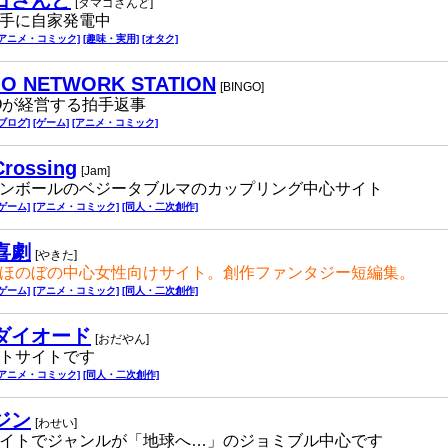
ゴさんど
[タマゴさんど]
手に自家発電中
[アニメ・コミック]
[趣味・実用]
[オタク]
GO NETWORK STATION
[BINGO]
GOが経営する拍手返事
[ブログ]
[ゲーム]
[アニメ・コミック]
rossing
[Jam]
ンボールのベジータブルマのカップリング中心サイト
[ゲーム]
[アニメ・コミック]
[同人・二次創作]
喜劇
[やきた]
ほのぼの中心女性向けサイト。創作ファンタジー短編集。
[ゲーム]
[アニメ・コミック]
[同人・二次創作]
ダイオード
[おだやん]
トサイトです
[アニメ・コミック]
[同人・二次創作]
ジン
[わせい]
イトでジャンルが「地球へ…」のジョミブル中心です