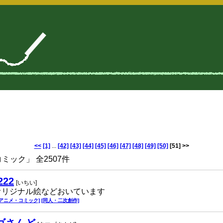
<<
[1]
...
[42]
[43]
[44]
[45]
[46]
[47]
[48]
[49]
[50]
[51]
>>
ック」 全2507件
222
[いちい]
オリジナル絵などおいています
[アニメ・コミック]
[同人・二次創作]