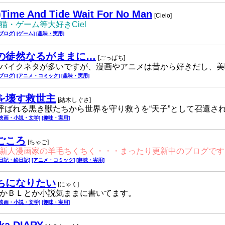
)Time And Tide Wait For No Man
[Cielo]
猫・ゲーム等大好きCiel
[ブログ]
[ゲーム]
[趣味・実用]
の徒然なるがままに…
[ごっぱち]
バイクネタが多いですが、漫画やアニメは昔から好きだし、美
[ブログ]
[アニメ・コミック]
[趣味・実用]
を壊す救世主
[結木しぐさ]
と呼ばれる黒き獣たちから世界を守り救うを“天子”として召還さ
[映画・小説・文学]
[趣味・実用]
ごころ
[ちゃご]
新人漫画家の羊毛ちくちく・・・まったり更新中のブログです
[日記・絵日記]
[アニメ・コミック]
[趣味・実用]
ちになりたい
[にゃく]
かＢＬとか小説気ままに書いてます。
[映画・小説・文学]
[趣味・実用]