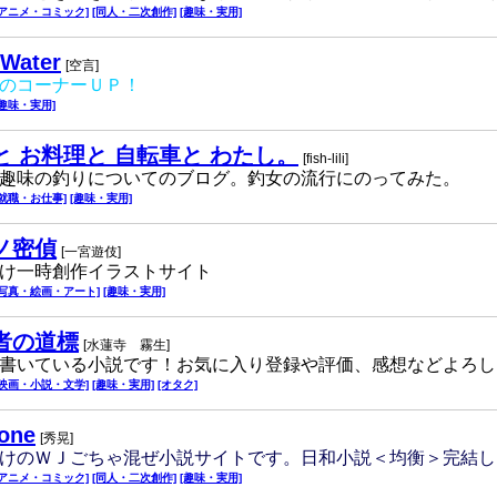
[アニメ・コミック]
[同人・二次創作]
[趣味・実用]
 Water
[空言]
のコーナーＵＰ！
[趣味・実用]
と お料理と 自転車と わたし。
[fish-lili]
趣味の釣りについてのブログ。釣女の流行にのってみた。
[就職・お仕事]
[趣味・実用]
ノ密偵
[一宮遊伎]
け一時創作イラストサイト
[写真・絵画・アート]
[趣味・実用]
者の道標
[水蓮寺 霧生]
書いている小説です！お気に入り登録や評価、感想などよろし
[映画・小説・文学]
[趣味・実用]
[オタク]
zone
[秀晃]
けのＷＪごちゃ混ぜ小説サイトです。日和小説＜均衡＞完結し
[アニメ・コミック]
[同人・二次創作]
[趣味・実用]