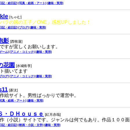
[日記・絵日記]
[写真・絵画・アート]
[趣味・実用]
kle
[ちゃむ]
バラの国の王子／ONE」感想UPしました！
[日記・絵日記]
[ブログ]
[趣味・実用]
泡影
[西牧蓮]
ですが宜しくお願いします。
[ゲーム]
[アニメ・コミック]
[趣味・実用]
の花園
[水城侑李]
ト描いてます
[ブログ]
[アニメ・コミック]
[趣味・実用]
s11
[蒼汰]
作絵サイト。男性ばっかりで運営中。
[写真・絵画・アート]
[趣味・実用]
Ｓ・ＤＨｏｕｓｅ
[紅月赤哉]
作（小説）サイトです。ジャンルは何でもあり。作品１００面
[日記・絵日記]
[映画・小説・文学]
[趣味・実用]