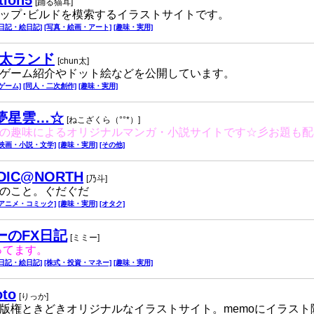
tion5
[踊る猫耳]
ップ･ビルドを模索するイラストサイトです。
[日記・絵日記]
[写真・絵画・アート]
[趣味・実用]
n太ランド
[chun太]
ゲーム紹介やドット絵などを公開しています。
[ゲーム]
[同人・二次創作]
[趣味・実用]
夢星雲…☆
[ねこざくら（°°*）]
の趣味によるオリジナルマンガ・小説サイトです☆彡お題も配
[映画・小説・文学]
[趣味・実用]
[その他]
DIC@NORTH
[乃斗]
のこと。ぐだぐだ
[アニメ・コミック]
[趣味・実用]
[オタク]
ーのFX日記
[ミミー]
ってます。
[日記・絵日記]
[株式・投資・マネー]
[趣味・実用]
oto
[りっか]
版権ときどきオリジナルなイラストサイト。memoにイラスト