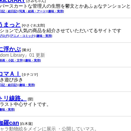
ska.DIARY
[さみちゃん]
パースカートな管理人の生態を鬱文とかあふぉなテンションと
[日記・絵日記]
[写真・絵画・アート]
[趣味・実用]
うまっと
[やさぐれ太郎]
ションで人気の商品を紹介させていただいてるサイトです
[ブログ]
[アニメ・コミック]
[趣味・実用]
に浮かぶ
[篝火]
dom Library』01 更新
[映画・小説・文学]
[趣味・実用]
コマＡＩ
[タチコマ]
き遊び歩き
[日記・絵日記]
[趣味・実用]
トリ線路。
[螢]
ラスト中心サイトです。
[趣味・実用]
羅can
[白木蓮]
ャラ動物絵をメインに展示 ・公開していマス。