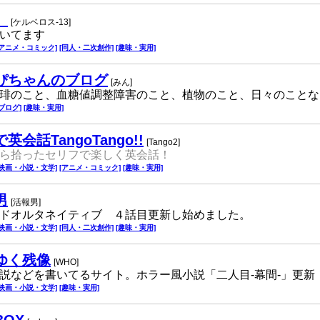
。
[ケルベロス-13]
いてます
[アニメ・コミック]
[同人・二次創作]
[趣味・実用]
ぴちゃんのブログ
[みん]
琲のこと、血糖値調整障害のこと、植物のこと、日々のことな
[ブログ]
[趣味・実用]
英会話TangoTango!!
[Tango2]
ら拾ったセリフで楽しく英会話！
[映画・小説・文学]
[アニメ・コミック]
[趣味・実用]
男
[活報男]
ドオルタネイティブ ４話目更新し始めました。
[映画・小説・文学]
[同人・二次創作]
[趣味・実用]
ゆく残像
[WHO]
説などを書いてるサイト。ホラー風小説「二人目-幕間-」更新
[映画・小説・文学]
[趣味・実用]