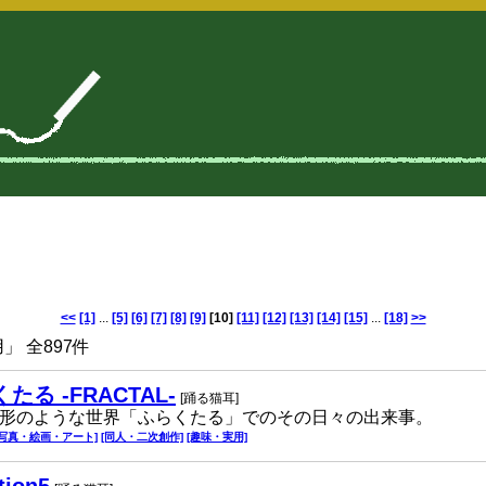
<<
[1]
...
[5]
[6]
[7]
[8]
[9]
[10]
[11]
[12]
[13]
[14]
[15]
...
[18]
>>
 全897件
たる -FRACTAL-
[踊る猫耳]
形のような世界「ふらくたる」でのその日々の出来事。
[写真・絵画・アート]
[同人・二次創作]
[趣味・実用]