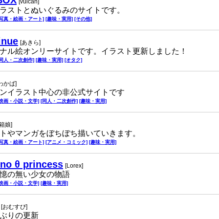
BOX
[vulcan]
ラストとぬいぐるみのサイトです。
[写真・絵画・アート]
[趣味・実用]
[その他]
inue
[あきら]
ナル絵オンリーサイトです。イラスト更新しました！
[同人・二次創作]
[趣味・実用]
[オタク]
[わかば]
ンイラスト中心の非公式サイトです
[映画・小説・文学]
[同人・二次創作]
[趣味・実用]
[箱娘]
トやマンガをぼちぼち描いていきます。
[写真・絵画・アート]
[アニメ・コミック]
[趣味・実用]
ino θ princess
[Lorex]
憶の無い少女の物語
[映画・小説・文学]
[趣味・実用]
[おむすび]
ぶりの更新