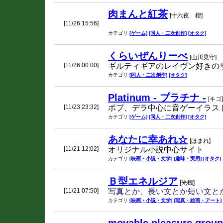
肉まんと紅茶
[十六夜 楔]
[11/26 15:56]
変な奴の変なHPです。ちょく
カテゴリ
[ゲーム]
[同人・二次創作]
[オタク]
くらいぜんりーべ
[山川見守]
[11/26 00:00]
ギルティギアのレイヴン好きのサ
カテゴリ
[同人・二次創作]
[オタク]
Platinum - プラチナ -
[キゴ]
[11/23 23:32]
ポプ、デラ中心に音ゲーイラス
カテゴリ
[ゲーム]
[同人・二次創作]
[オタク]
あなたに幸あれ☆
[ほまれ]
[11/21 12:02]
オリジナル小説中心サイト
カテゴリ
[映画・小説・文学]
[趣味・実用]
[オタク]
Ｂ型エネルジア
[光機]
[11/21 07:50]
写真とか、長い文とか短い文と
カテゴリ
[映画・小説・文学]
[写真・絵画・アート]