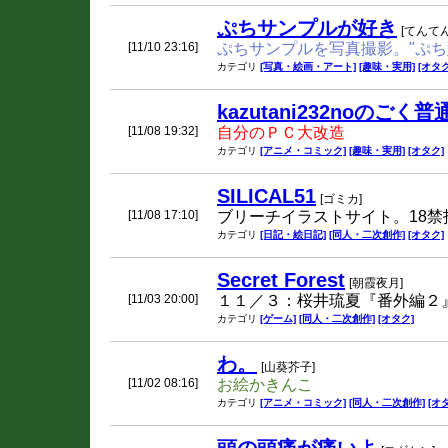
ぷちサンプルが好き
[てんてん
[11/10 23:16]
ぷちサンプルを写真撮影。"ぷち
カテゴリ
[写真・絵画・アート]
[趣味・実用]
[オタク
kazutani232noのごく
[11/08 19:32]
自分のＰＣ大改造
カテゴリ
[アニメ・コミック]
[趣味・実用]
[オタク]
SILICAL51
[ゴミカ]
[11/08 17:10]
ブリーチイラストサイト。18禁
カテゴリ
[日記・絵日記]
[同人・二次創作]
[オタク]
Secret Forest
[朝霞夜月]
[11/03 20:00]
１１／３：桜井琉夏『番外編２
カテゴリ
[ゲーム]
[同人・二次創作]
[オタク]
わ。
[山葵芥子]
[11/02 08:16]
お絵かきんこ
カテゴリ
[アニメ・コミック]
[同人・二次創作]
[オ