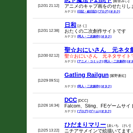
恋ト魔法ト幻想ト
[姫音みぃ]
[12/31 21:12]
アニメのキャプ画をのせたりし
カテゴリ
[日記・絵日記]
[ブログ]
[オタク]
日和
[さく]
[12/31 12:38]
おたくの二次創作サイトです
カテゴリ
[同人・二次創作]
[オタク]
聖☆おにいさん 元ネタ
[12/30 02:12]
聖☆おにいさん 元ネタサイト
カテゴリ
[アニメ・コミック]
[同人・二次創作]
[オ
Gatling Railgun
[紫野蒼紅]
[12/29 09:51]
一次創作メインサイトです。文
カテゴリ
[同人・二次創作]
[オタク]
DCC
[DCC]
[12/26 16:34]
Falcom、Sting、FEゲー
カテゴリ
[ブログ]
[ゲーム]
[オタク]
ひだまりマリー
[ゑいち けい]
[12/25 13:22]
ニチアサメインで絵描いてます