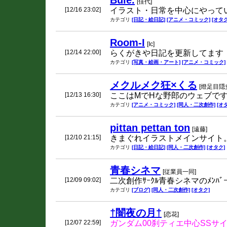
Bule.
[佳代]
[12/16 23:02]
イラスト・日常を中心にやって
カテゴリ
[日記・絵日記]
[アニメ・コミック]
[オタク
Room-I
[Ic]
[12/14 22:00]
らくがきや日記を更新してます
カテゴリ
[写真・絵画・アート]
[アニメ・コミック]
メクルメク狂×くる
[燈足目隠
[12/13 16:30]
ここはMでHな野郎のウェブで
カテゴリ
[アニメ・コミック]
[同人・二次創作]
[オ
pittan pettan ton
[遠藤]
[12/10 21:15]
きまぐれイラストメインサイト
カテゴリ
[日記・絵日記]
[同人・二次創作]
[オタク]
青春シネマ
[従業員一同]
[12/09 09:02]
二次創作ｻｰｸﾙ青春シネマのﾒﾝﾊﾞ
カテゴリ
[ブログ]
[同人・二次創作]
[オタク]
†闇夜の月†
[恋花]
[12/07 22:59]
ガンダム00刹ティエ中心SSサ