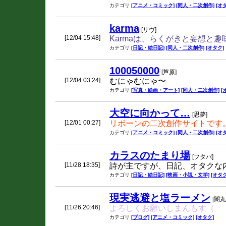
カテゴリ
[アニメ・コミック]
[同人・二次創作]
[オ
karma
[リヴ]
[12/04 15:48]
Karmaは、らくがきと妄想と
カテゴリ
[日記・絵日記]
[同人・二次創作]
[オタク]
100050000
[芦原]
[12/04 03:24]
むにゃむにゃ〜
カテゴリ
[写真・絵画・アート]
[同人・二次創作]
[
大空に向かって…
[思夢]
[12/01 00:27]
リボーンの二次創作サイトです
カテゴリ
[アニメ・コミック]
[同人・二次創作]
[オ
カラスのたまり場
[フタバ]
[11/28 18:35]
詩が主ですが、日記、オタクな
カテゴリ
[日記・絵日記]
[映画・小説・文学]
[オタク
現実逃避と塩ラーメン
[闇丸
[11/26 20:46]
よろしくお願いしまんもす（
カテゴリ
[ブログ]
[アニメ・コミック]
[オタク]