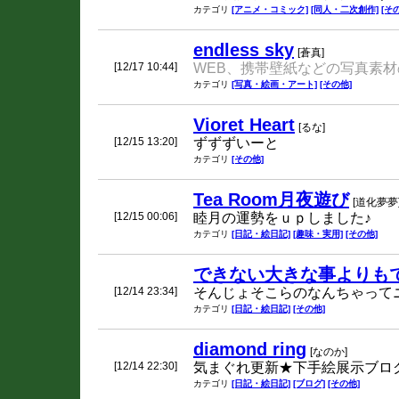
カテゴリ
[アニメ・コミック]
[同人・二次創作]
[そ
endless sky
[蒼真]
[12/17 10:44]
WEB、携帯壁紙などの写真素
カテゴリ
[写真・絵画・アート]
[その他]
Vioret Heart
[るな]
[12/15 13:20]
ずずずいーと
カテゴリ
[その他]
Tea Room月夜遊び
[道化夢夢
[12/15 00:06]
睦月の運勢をｕｐしました♪
カテゴリ
[日記・絵日記]
[趣味・実用]
[その他]
できない大きな事よりも
[12/14 23:34]
そんじょそこらのなんちゃって
カテゴリ
[日記・絵日記]
[その他]
diamond ring
[なのか]
[12/14 22:30]
気まぐれ更新★下手絵展示ブロ
カテゴリ
[日記・絵日記]
[ブログ]
[その他]