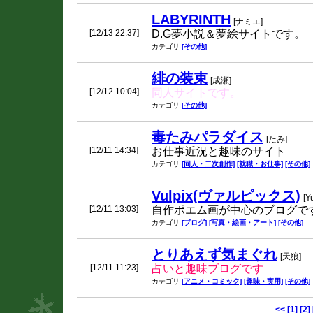
LABYRINTH
[ナミエ]
[12/13 22:37]
D.G夢小説＆夢絵サイトです。
カテゴリ
[その他]
緋の装束
[成瀬]
[12/12 10:04]
同人サイトです。
カテゴリ
[その他]
毒たみパラダイス
[たみ]
[12/11 14:34]
お仕事近況と趣味のサイト
カテゴリ
[同人・二次創作]
[就職・お仕事]
[その他]
Vulpix(ヴァルピックス)
[Yu
[12/11 13:03]
自作ポエム画が中心のブログで
カテゴリ
[ブログ]
[写真・絵画・アート]
[その他]
とりあえず気まぐれ
[天狼]
[12/11 11:23]
占いと趣味ブログです
カテゴリ
[アニメ・コミック]
[趣味・実用]
[その他]
<<
[1]
[2]