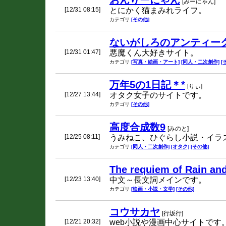
おんりーにゃん
[みーにゃん]
[12/31 08:15]
とにかく猫まみれライフ。
カテゴリ
[その他]
ないがしろのアンティー
[12/31 01:47]
悪魔くん大好きサイト。
カテゴリ
[写真・絵画・アート]
[同人・二次創作]
[
万年5の1日記＊*
[りぃ]
[12/27 13:44]
オタク女子のサイトです。
カテゴリ
[その他]
高度合成数9
[みのと]
[12/25 08:11]
うみねこ、ひぐらし小説・イラ
カテゴリ
[同人・二次創作]
[オタク]
[その他]
The requiem of Rain and
[12/23 13:40]
中文～長文詞メインです。
カテゴリ
[映画・小説・文学]
[その他]
コウサカヤ
[行坂行]
[12/21 20:32]
web小説や漫画中心サイトです