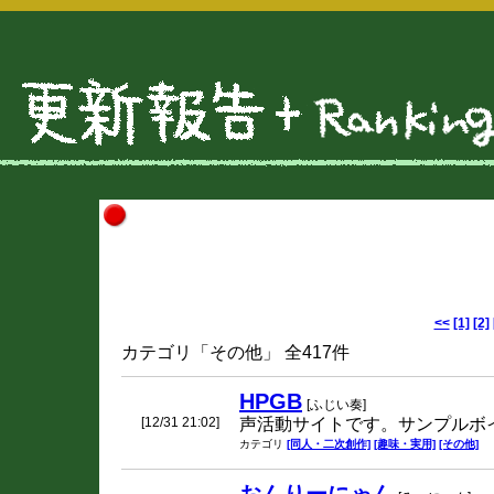
<<
[1]
[2]
カテゴリ「その他」 全417件
HPGB
[ふじい奏]
[12/31 21:02]
声活動サイトです。サンプルボ
カテゴリ
[同人・二次創作]
[趣味・実用]
[その他]