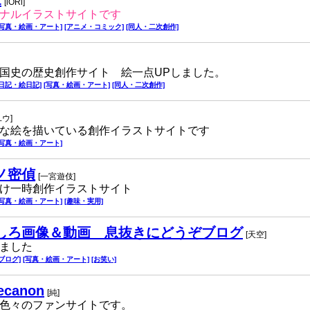
1
[iORi]
ナルイラストサイトです
[写真・絵画・アート]
[アニメ・コミック]
[同人・二次創作]
国史の歴史創作サイト 絵一点UPしました。
[日記・絵日記]
[写真・絵画・アート]
[同人・二次創作]
ユウ]
な絵を描いている創作イラストサイトです
[写真・絵画・アート]
ノ密偵
[一宮遊伎]
け一時創作イラストサイト
[写真・絵画・アート]
[趣味・実用]
しろ画像＆動画 息抜きにどうぞブログ
[天空]
ました
[ブログ]
[写真・絵画・アート]
[お笑い]
ecanon
[純]
か色々のファンサイトです。