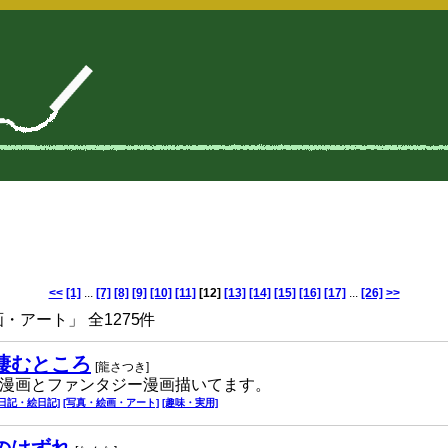
<<
[1]
...
[7]
[8]
[9]
[10]
[11]
[12]
[13]
[14]
[15]
[16]
[17]
...
[26]
>>
アート」 全1275件
棲むところ
[龍さつき]
漫画とファンタジー漫画描いてます。
[日記・絵日記]
[写真・絵画・アート]
[趣味・実用]