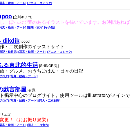
[写真・絵画・アート]
[アニメ・コミック]
mpoo
[立川キノコ]
しーぽっぷで夢のあるイラストを描いています。お時間あれば
[写真・絵画・アート]
[趣味・実用]
[その他]
s dikdik
[poco]
作・二次創作のイラストサイト
[日記・絵日記]
[写真・絵画・アート]
[アニメ・コミック]
ふる東北的生活
[SHINOBI兎]
旅・グルメ、おうちごはん・日々の日記
[ブログ]
[写真・絵画・アート]
の戯言部屋
[有識]
ト掲示中心のブログサイト。使用ツールはIllustratorがメイン
[ブログ]
[写真・絵画・アート]
[同人・二次創作]
[リエコ]
変更！（おお振り泉栄）
[写真・絵画・アート]
[同人・二次創作]