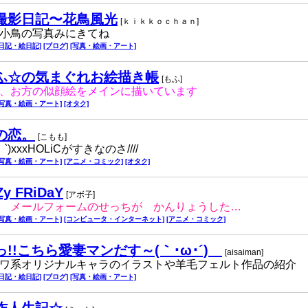
撮影日記〜花鳥風光
[ｋｉｋｋｏｃｈａｎ]
小鳥の写真みにきてね
[日記・絵日記]
[ブログ]
[写真・絵画・アート]
ふ☆の気まぐれお絵描き帳
[もふ]
、お方の似顔絵をメインに描いています
[写真・絵画・アート]
[オタク]
mの恋。
[こもも]
・`)xxxHOLiCがすきなのさ////
[写真・絵画・アート]
[アニメ・コミック]
[オタク]
y FRiDaY
[アボ子]
 メールフォームのせっちが かんりょうした…
[写真・絵画・アート]
[コンピュータ・インターネット]
[アニメ・コミック]
!!こちら愛妻マンだす～(｀･ω･´)ゞ
[aisaiman]
ワ系オリジナルキャラのイラストや羊毛フェルト作品の紹介
[日記・絵日記]
[ブログ]
[写真・絵画・アート]