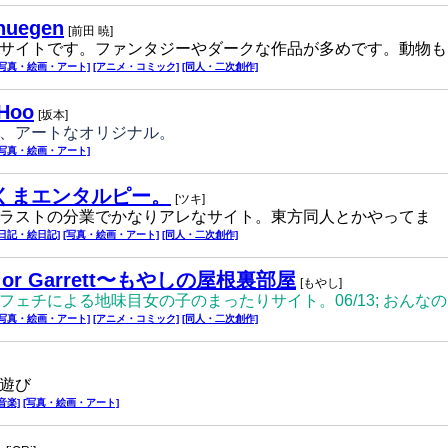
nuegen
[前田 暁]
サイトです。ファンタジーやダークな作品が多めです。動物も
[写真・絵画・アート]
[アニメ・コミック]
[同人・二次創作]
Hoo
[坂本]
、アートなオリジナル。
[写真・絵画・アート]
くまエンタルピー。
[ツキ]
ラストの分業でかなりアレなサイト。東方同人とかやってま
[日記・絵日記]
[写真・絵画・アート]
[同人・二次創作]
ic or Garrett〜もやしの屋根裏部屋
[もやし]
フェチによる地味目女の子のまったりサイト。06/13; おんな
[写真・絵画・アート]
[アニメ・コミック]
[同人・二次創作]
遊び
[音楽]
[写真・絵画・アート]