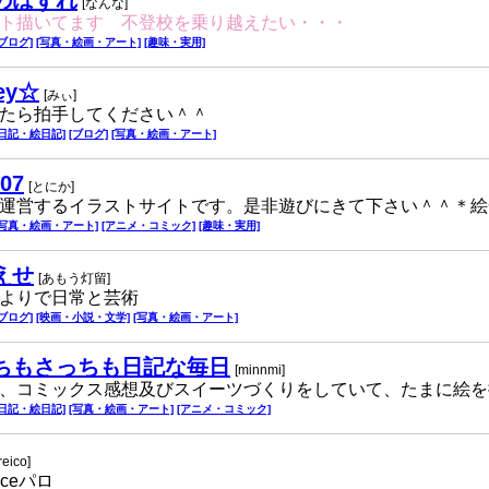
のはずれ
[なんな]
ト描いてます 不登校を乗り越えたい・・・
[ブログ]
[写真・絵画・アート]
[趣味・実用]
ey☆
[みぃ]
たら拍手してください＾＾
[日記・絵日記]
[ブログ]
[写真・絵画・アート]
07
[とにか]
運営するイラストサイトです。是非遊びにきて下さい＾＾＊絵
[写真・絵画・アート]
[アニメ・コミック]
[趣味・実用]
えせ
[あもう灯留]
よりで日常と芸術
[ブログ]
[映画・小説・文学]
[写真・絵画・アート]
ちもさっちも日記な毎日
[minnmi]
、コミックス感想及びスイーツづくりをしていて、たまに絵を
[日記・絵日記]
[写真・絵画・アート]
[アニメ・コミック]
reico]
eceパロ