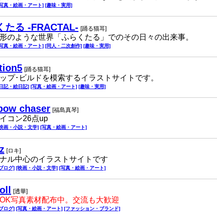
[写真・絵画・アート]
[趣味・実用]
たる -FRACTAL-
[踊る猫耳]
形のような世界「ふらくたる」でのその日々の出来事。
[写真・絵画・アート]
[同人・二次創作]
[趣味・実用]
tion5
[踊る猫耳]
ップ･ビルドを模索するイラストサイトです。
[日記・絵日記]
[写真・絵画・アート]
[趣味・実用]
bow chaser
[福島真琴]
イコン26点up
[映画・小説・文学]
[写真・絵画・アート]
z
[ロキ]
ナル中心のイラストサイトです
[ブログ]
[映画・小説・文学]
[写真・絵画・アート]
oll
[透華]
OK写真素材配布中。交流も大歓迎
[ブログ]
[写真・絵画・アート]
[ファッション・ブランド]