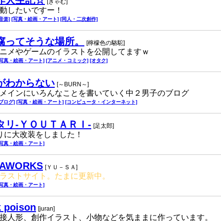
作人生記☆
[きゃむ]
動したいですー！
[音楽]
[写真・絵画・アート]
[同人・二次創作]
腐ってそうな場所。
[檸檬色の駱駝]
ニメやゲームのイラストを公開してますｗ
[写真・絵画・アート]
[アニメ・コミック]
[オタク]
がわからない
[～BURN～]
メインにいろんなことを書いていく中２男子のブログ
[ブログ]
[写真・絵画・アート]
[コンピュータ・インターネット]
タリ-ＹＯＵＴＡＲＩ-
[足太郎]
りに大改装をしました！
[写真・絵画・アート]
SAWORKS
[ＹＵ－ＳＡ]
ラストサイト。たまに更新中。
[写真・絵画・アート]
k poison
[juran]
接人形、創作イラスト、小物などを気ままに作っています。