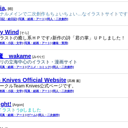
ia,
[晴]
ナルメインで二次創作もちょいちょい…なイラストサイトです
[日記・絵日記]
[写真・絵画・アート]
[同人・二次創作]
y Wind
[そら]
ラストの癒し系ＨＰです♪新作の詩「君の掌」ＵＰしました！
[映画・小説・文学]
[写真・絵画・アート]
[趣味・実用]
 wakame
[みやけ]
リの立海中心のイラスト・漫画サイト
[写真・絵画・アート]
[アニメ・コミック]
[同人・二次創作]
 Knives Official Website
[高橋 薫]
ークルTeam Knives公式ページです。
[映画・小説・文学]
[写真・絵画・アート]
[同人・二次創作]
ight!
[Argon]
イラストうpしました
[写真・絵画・アート]
[ゲーム]
[同人・二次創作]