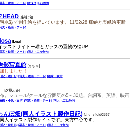
[写真・絵画・アート]
[オタク]
[その他]
E'HEAD
[稚祗 滾]
明水彩で創作絵を描いています。11/02/28 扉絵と表紙絵更新
[写真・絵画・アート]
losa
[Leia]
イラストサイトー猫とガラスの置物の絵UP
[写真・絵画・アート]
[同人・二次創作]
吉影写真館
[さちゃ]
加しました！
[日記・絵日記]
[写真・絵画・アート]
[趣味・実用]
。
[夕凪ふみ]
布。シュール/クールな雰囲気の5～30題。台詞系、英語、映
[映画・小説・文学]
[写真・絵画・アート]
[同人・二次創作]
らんぼ畑(同人イラスト製作日記)
[cherryfield0599]
同人イラスト製作サイトです。東方中心です。
[日記・絵日記]
[写真・絵画・アート]
[同人・二次創作]