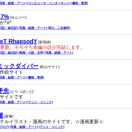
[写真・絵画・アート]
[コンピュータ・インターネット]
[趣味・実用]
7%
[せんべー]
か^o^
[日記・絵日記]
[写真・絵画・アート]
[同人・二次創作]
leT RhapsodY
[架琉綺]
絵更新。そろそろ本編小説が完結します。
[日記・絵日記]
[映画・小説・文学]
[写真・絵画・アート]
ミックダイバー
[松山ヤマト]
作絵サイト
[写真・絵画・アート]
[趣味・実用]
矛先
[とりっぽいど]
サイトです
[写真・絵画・アート]
[アニメ・コミック]
屋
[娑奢]
ナルイラスト・漫画のサイトです。☆漫画更新☆
[ブログ]
[写真・絵画・アート]
[アニメ・コミック]