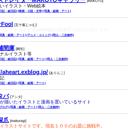
ストレイターMAKOTOギャラリー
[MAKOTO]
いイラスト・Web絵本
[日記・絵日記]
[映画・小説・文学]
[写真・絵画・アート]
rFool
[五十嵐じゃむ]
ナルイラスト/幻想的/神秘的/無機質が好みの方どうぞ。
[写真・絵画・アート]
[アニメ・コミック]
[同人・二次創作]
補間庫
[桐生]
ナルイラスト等
[日記・絵日記]
[写真・絵画・アート]
[同人・二次創作]
//aheart.exblog.jp/
[ありんこ]
記
[日記・絵日記]
[写真・絵画・アート]
タバ
[アシタ]
が描いたイラストと漫画を置いているサイト
[ブログ]
[写真・絵画・アート]
[同人・二次創作]
深爪
[makuragi]
イラストサイトです。現在１００のお題に挑戦中。