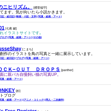
のニヒリズム。
[禮菅福守]
てます。気が向いたら小説かきます。
[日記・絵日記]
[映画・小説・文学]
[写真・絵画・アート]
01
[七夜 鍵]
れイラストサイトです｡
[ブログ]
[写真・絵画・アート]
[その他]
usseShay
[こまち]
創作のイラストを鳥の写真と一緒に展示しています。
[日記・絵日記]
[ブログ]
[写真・絵画・アート]
ＯＣＫ−ＯＵＴ ＤＲＯＰＳ
[panther]
面に親バカ自慢飼い猫の写真UP。
[写真・絵画・アート]
ONKEY
[杉]
トブログ
[写真・絵画・アート]
[アニメ・コミック]
[同人・二次創作]