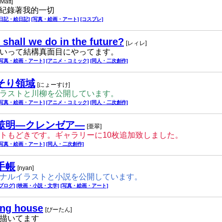
[Matt]
，紀錄著我的一切
[日記・絵日記]
[写真・絵画・アート]
[コスプレ]
shall we do in the future?
[レィレ]
いって結構真面目にやってます。
[写真・絵画・アート]
[アニメ・コミック]
[同人・二次創作]
そり領域
[にょーすけ]
ラストと川柳を公開しています。
[写真・絵画・アート]
[アニメ・コミック]
[同人・二次創作]
筮明―クレンゼア―
[亜翠]
トもどきです。ギャラリーに10枚追加致しました。
[写真・絵画・アート]
[同人・二次創作]
手帳
[nyan]
ナルイラストと小説を公開しています。
[ブログ]
[映画・小説・文学]
[写真・絵画・アート]
ing house
[ぴーたん]
描いてます