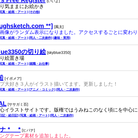
's Free Register
[いいよ]
り気ままにお絵かき
[写真・絵画・アート]
[その他]
aughsketch.com **]
[風太]
画像がランダム表示になりました。アクセスするごとに変わり
[写真・絵画・アート]
[同人・二次創作]
[趣味・実用]
blue3350の切り絵
[skyblue3350]
り絵置き場
[写真・絵画・アート]
[就職・お仕事]
船
[イポメア]
プ大好き３人がイラスト描いてます。更新しました！
[写真・絵画・アート]
[アニメ・コミック]
[同人・二次創作]
AL
[ササガミ百]
心イラストサイトです。版権ではうみねこのなく頃にを中心に
[日記・絵日記]
[写真・絵画・アート]
[同人・二次創作]
ナ * *
[ヒバナ]
ングテープ素材を追加しました。