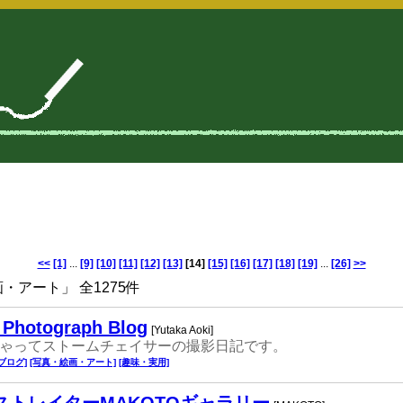
<<
[1]
...
[9]
[10]
[11]
[12]
[13]
[14]
[15]
[16]
[17]
[18]
[19]
...
[26]
>>
アート」 全1275件
 Photograph Blog
[Yutaka Aoki]
ゃってストームチェイサーの撮影日記です。
[ブログ]
[写真・絵画・アート]
[趣味・実用]