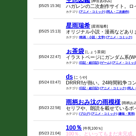
空想図鑑
[神音あゆみ]
[05/25 15:36]
ハガレンの二次創作サイト。ロイ
カテゴリ
[アニメ・コミック]
[同人・二次創作]
星雨瑞希
[星雨瑞希]
[05/25 15:13]
オリジナル小説・漫画などあり
カテゴリ
[映画・小説・文学]
[アニメ・コミック]
ぉ茶袋
[しょう茶袋]
[05/24 22:47]
イラストページにガンダム系(W中
カテゴリ
[日記・絵日記]
[ゲーム]
[アニメ・コミック
ds
[こうや]
[05/24 03:47]
DRRR!!が熱い。24時間戦争
カテゴリ
[日記・絵日記]
[アニメ・コミック]
[同人
雨柄おみ汰の雨模様
[雨柄お
[05/23 22:58]
セリフや、朗読を載せているボ
カテゴリ
[ブログ]
[アニメ・コミック]
[趣味・実用]
100％
[牛乳100％]
[05/23 21:04]
100％、といってもまだ未完成