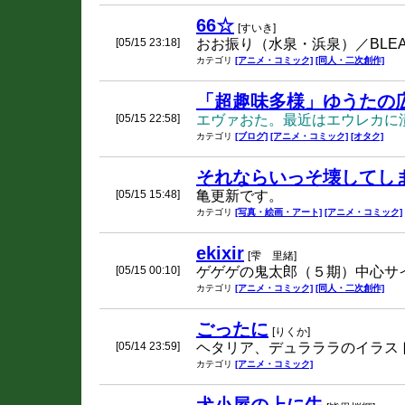
66☆
[すいき]
[05/15 23:18]
おお振り（水泉・浜泉）／BLE
カテゴリ
[アニメ・コミック]
[同人・二次創作]
「超趣味多様」ゆうたの
[05/15 22:58]
エヴァおた。最近はエウレカに
カテゴリ
[ブログ]
[アニメ・コミック]
[オタク]
それならいっそ壊してし
[05/15 15:48]
亀更新です。
カテゴリ
[写真・絵画・アート]
[アニメ・コミック]
ekixir
[雫 里緒]
[05/15 00:10]
ゲゲゲの鬼太郎（５期）中心サ
カテゴリ
[アニメ・コミック]
[同人・二次創作]
ごったに
[りくか]
[05/14 23:59]
ヘタリア、デュラララのイラス
カテゴリ
[アニメ・コミック]